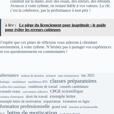
construit sur la durée, avec des essais, des erreurs, des rebonds.
Avancez à votre rythme, en restant fidèle à vos valeurs. La clé,
c’est la cohérence, pas la performance à tout prix !
à lire :
Le piège du licenciement pour inaptitude : le guide
pour éviter les erreurs coûteuses
J’espère que ces pistes de réflexion vous aideront à cheminer
sereinement, à votre rythme. N’hésitez pas à partager vos expériences
et vos questionnements en commentaires !
alternance
bac 2025
analyse de données
artisanat
auto-entrepreneur
classes préparatoires
biologie
candidature
candidature BTS
conditions de travail
conseils candidature
coffre-fort numérique
CPGE scientifique
conseils oraux
convention collective
exemple lettre
droit du travail
création d'entreprise
exemple lettre de motivation
expatriation
formation en ligne
formation professionnelle
grand oral
insertion professionnelle
lettre de motivation
IUT
marketing digital