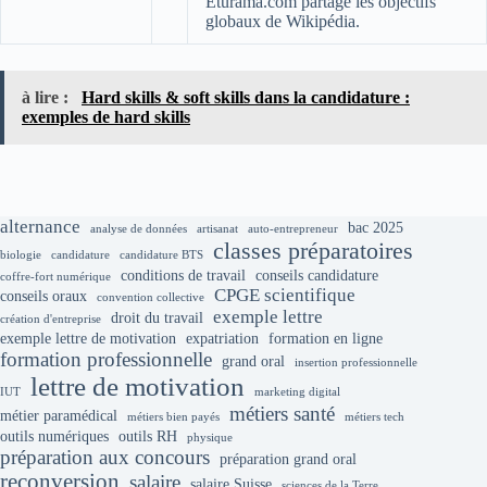
Eturama.com partage les objectifs
globaux de Wikipédia.
à lire :
Hard skills & soft skills dans la candidature :
exemples de hard skills
alternance
bac 2025
analyse de données
artisanat
auto-entrepreneur
classes préparatoires
biologie
candidature
candidature BTS
conditions de travail
conseils candidature
coffre-fort numérique
CPGE scientifique
conseils oraux
convention collective
exemple lettre
droit du travail
création d'entreprise
exemple lettre de motivation
expatriation
formation en ligne
formation professionnelle
grand oral
insertion professionnelle
lettre de motivation
IUT
marketing digital
métiers santé
métier paramédical
métiers bien payés
métiers tech
outils numériques
outils RH
physique
préparation aux concours
préparation grand oral
reconversion
salaire
salaire Suisse
sciences de la Terre