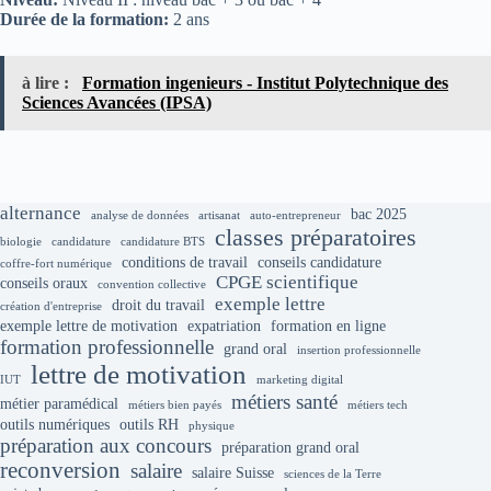
Durée de la formation:
2 ans
à lire :
Formation ingenieurs - Institut Polytechnique des
Sciences Avancées (IPSA)
alternance
bac 2025
analyse de données
artisanat
auto-entrepreneur
classes préparatoires
biologie
candidature
candidature BTS
conditions de travail
conseils candidature
coffre-fort numérique
CPGE scientifique
conseils oraux
convention collective
exemple lettre
droit du travail
création d'entreprise
exemple lettre de motivation
expatriation
formation en ligne
formation professionnelle
grand oral
insertion professionnelle
lettre de motivation
IUT
marketing digital
métiers santé
métier paramédical
métiers bien payés
métiers tech
outils numériques
outils RH
physique
préparation aux concours
préparation grand oral
reconversion
salaire
salaire Suisse
sciences de la Terre