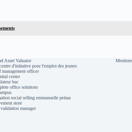
ssements
d Asset Valuator
Mentions
 centre d'initiative pour l'emploi des jeunes
f management officer
ntial center
lateur bac
lete office solutions
campus
ation social selling emmanuelle petiau
enient store
 validation manager