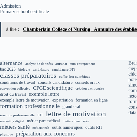
Admission
Primary school certificate
à lire :
Chamberlain College of Nursing - Annuaire des établi
alternance
Bran
analyse de données
artisanat
auto-entrepreneur
ciej
bac 2025
biologie
candidature
candidature BTS
chie
classes préparatoires
coffre-fort numérique
pote
conditions de travail
conseils candidature
conseils oraux
simu
CPGE scientifique
convention collective
création d'entreprise
comp
exemple lettre
droit du travail
net
exemple lettre de motivation
expatriation
formation en ligne
form
formation professionnelle
grand oral
conv
lettre de motivation
data
insertion professionnelle
IUT
métier paramédical
marketing digital
métiers bien payés
métiers santé
outils numériques
outils RH
métiers tech
préparation aux concours
physique