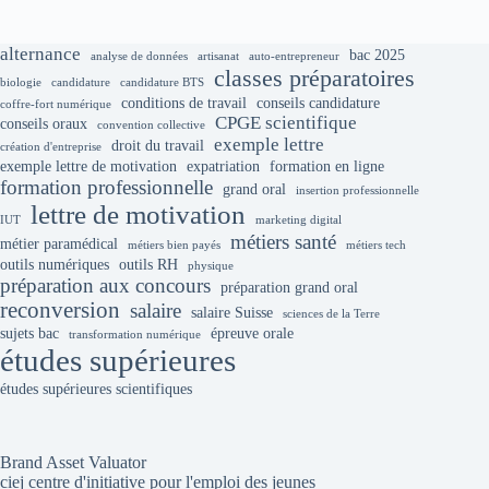
alternance
bac 2025
analyse de données
artisanat
auto-entrepreneur
classes préparatoires
biologie
candidature
candidature BTS
conditions de travail
conseils candidature
coffre-fort numérique
CPGE scientifique
conseils oraux
convention collective
exemple lettre
droit du travail
création d'entreprise
exemple lettre de motivation
expatriation
formation en ligne
formation professionnelle
grand oral
insertion professionnelle
lettre de motivation
IUT
marketing digital
métiers santé
métier paramédical
métiers bien payés
métiers tech
outils numériques
outils RH
physique
préparation aux concours
préparation grand oral
reconversion
salaire
salaire Suisse
sciences de la Terre
sujets bac
épreuve orale
transformation numérique
études supérieures
études supérieures scientifiques
Brand Asset Valuator
ciej centre d'initiative pour l'emploi des jeunes