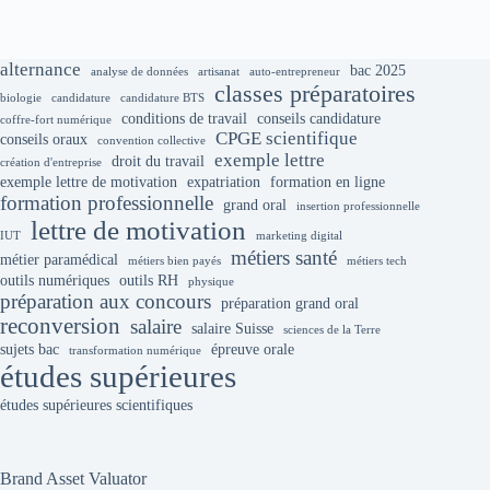
alternance
bac 2025
analyse de données
artisanat
auto-entrepreneur
classes préparatoires
biologie
candidature
candidature BTS
conditions de travail
conseils candidature
coffre-fort numérique
CPGE scientifique
conseils oraux
convention collective
exemple lettre
droit du travail
création d'entreprise
exemple lettre de motivation
expatriation
formation en ligne
formation professionnelle
grand oral
insertion professionnelle
lettre de motivation
IUT
marketing digital
métiers santé
métier paramédical
métiers bien payés
métiers tech
outils numériques
outils RH
physique
préparation aux concours
préparation grand oral
reconversion
salaire
salaire Suisse
sciences de la Terre
sujets bac
épreuve orale
transformation numérique
études supérieures
études supérieures scientifiques
Brand Asset Valuator