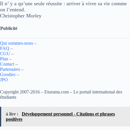
Il n’ y a qu’une seule réussite : arriver à vivre sa vie comme
on l’entend.
Christopher Morley
Publicité
Qui sommes-nous
–
FAQ
–
CGU
–
Plan
–
Contact
–
Partenaires
–
Goodies
–
JPO
Copyright 2007-2016 – Eturama.com – Le portail international des
étudiants
à lire :
Développement personnel - Citations et phrases
positives