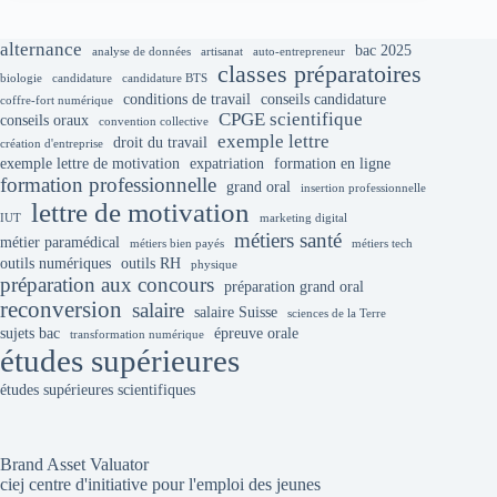
alternance
bac 2025
analyse de données
artisanat
auto-entrepreneur
classes préparatoires
biologie
candidature
candidature BTS
conditions de travail
conseils candidature
coffre-fort numérique
CPGE scientifique
conseils oraux
convention collective
exemple lettre
droit du travail
création d'entreprise
exemple lettre de motivation
expatriation
formation en ligne
formation professionnelle
grand oral
insertion professionnelle
lettre de motivation
IUT
marketing digital
métiers santé
métier paramédical
métiers bien payés
métiers tech
outils numériques
outils RH
physique
préparation aux concours
préparation grand oral
reconversion
salaire
salaire Suisse
sciences de la Terre
sujets bac
épreuve orale
transformation numérique
études supérieures
études supérieures scientifiques
Brand Asset Valuator
ciej centre d'initiative pour l'emploi des jeunes