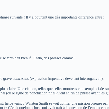
rase suivante ! Il y a pourtant une très importante différence entre :
e se terminait bien là. Enfin, des phrases comme :
 de grave
contresens
(expression impérative devenant interrogative !).
plus claire. Une citation, telles que celles montrées en exemple ci-dess
inal (ou le signe de ponctuation final) vient en fin de phrase avant les g
’anti-héros vaincu Winston Smith se voit confier une mission oiseuse pa
on (
« C’était quelque chose qui avait trait à la question de l’emplacement