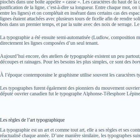
piochés dans une boîte appelée « casse ». Les caractères du haut de la 
justification de la ligne, c’est-à-dire sa longueur. Entre chaque mot, o
entre les lignes) et on complétait en insérant dans certains cas des espace
lignes étaient attachées avec plusieurs tours de ficelle afin de rendre s
bois dans un premier temps, et par la suite avec des noix de serrage. Le 
La typographie a été ensuite semi-automatisée (Ludlow, composition manu
directement les lignes composées d’un seul tenant.
Aujourd’hui encore, des ateliers de typographie existent un peu partout, c
découpes et rainages. Pour les besoins les plus simples, ce sont des
bor
À l’époque contemporaine le graphisme utilise souvent les caractères t
Les typographes furent également des pionniers du mouvement ouvrier no
député ouvrier canadien fut le typographe Alphonse-Télesphore Lépine
Les règles de l’art typographique
La typographie est un art et comme tout art, elle a ses règles et ses con
réactualisé chaque année. D’une manière similaire, les typographes suis