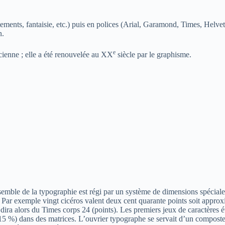
nts, fantaisie, etc.) puis en polices (Arial, Garamond, Times, Helvetica, 
n.
e
cienne ; elle a été renouvelée au
XX
siècle par le graphisme.
emble de la typographie est régi par un système de dimensions spéciales.
s. Par exemple vingt cicéros valent deux cent quarante points soit appr
ira alors du Times corps 24 (points). Les premiers jeux de caractères ét
 %) dans des matrices. L’ouvrier typographe se servait d’un composteur s