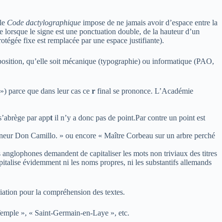
 le
Code dactylographique
impose de ne jamais avoir d’espace entre la
 lorsque le signe est une ponctuation double, de la hauteur d’un
protégée fixe est remplacée par une espace justifiante).
osition, qu’elle soit mécanique (typographie) ou informatique (PAO,
) parce que dans leur cas ce
r
final se prononce. L’Académie
’abrège par app
t
il n’y a donc pas de point.Par contre un point est
igneur Don Camillo. » ou encore « Maître Corbeau sur un arbre perché
s anglophones demandent de capitaliser les mots non triviaux des titres
pitalise évidemment ni les noms propres, ni les substantifs allemands
iation pour la compréhension des textes.
-Temple », « Saint-Germain-en-Laye », etc.