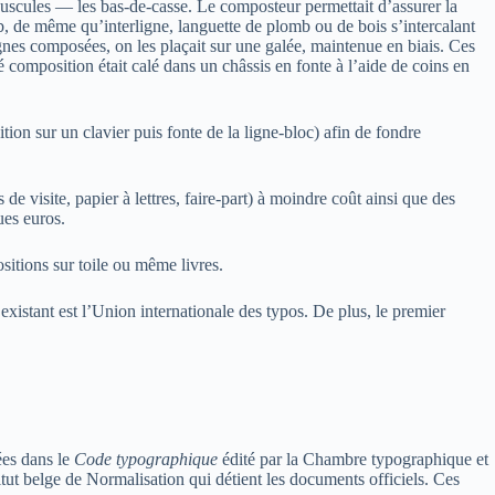
inuscules — les bas-de-casse. Le composteur permettait d’assurer la
omb, de même qu’interligne, languette de plomb ou de bois s’intercalant
 lignes composées, on les plaçait sur une galée, maintenue en biais. Ces
lé composition était calé dans un châssis en fonte à l’aide de coins en
on sur un clavier puis fonte de la ligne-bloc) afin de fondre
de visite, papier à lettres, faire-part) à moindre coût ainsi que des
ues euros.
itions sur toile ou même livres.
istant est l’Union internationale des typos. De plus, le premier
ées dans le
Code typographique
édité par la Chambre typographique et
titut belge de Normalisation qui détient les documents officiels. Ces