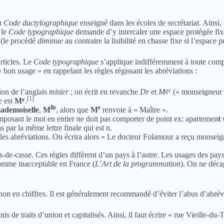
du
Code dactylographique
enseigné dans les écoles de secrétariat. Ainsi,
 le
Code typographique
demande d’y intercaler une espace protégée fixe
e (le procédé
diminue
au contraire la lisibilité en chasse fixe si l’espace 
rticles. Le
Code typographique
s’applique indifféremment à toute comp
 bon usage » en rappelant les règles régissant les abréviations :
gr
tion de l’anglais
mister
; on écrit en revanche
Dr
et
M
(« monseigneur »
[
1
]
r
e est
M
.
lle
e
ademoiselle
,
M
, alors que
M
renvoie à « Maître ».
omposant le mot en entier ne doit pas comporter de point ex: apartemen
t
s
as par la même lettre finale qui est n.
r les abréviations. On écrira alors « Le docteur Folamour a reçu monse
as-de-casse. Ces règles diffèrent d’un pays à l’autre. Les usages des pay
comme inacceptable en France (
L’Art de la programmation
). On ne déca
non en chiffres. Il est généralement recommandé d’éviter l’abus d’abrév
e traits d’union et capitalisés. Ainsi, il faut écrire « rue Vieille-du