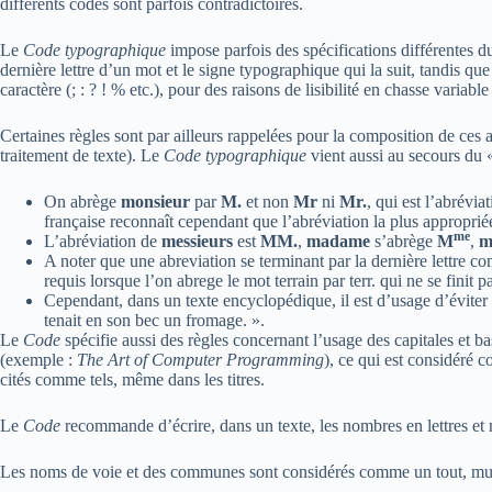
différents codes sont parfois contradictoires.
Le
Code typographique
impose parfois des spécifications différentes 
dernière lettre d’un mot et le signe typographique qui la suit, tandis que
caractère (; : ? ! % etc.), pour des raisons de lisibilité en chasse variabl
Certaines règles sont par ailleurs rappelées pour la composition de ces a
traitement de texte). Le
Code typographique
vient aussi au secours du «
On abrège
monsieur
par
M.
et non
Mr
ni
Mr.
, qui est l’abrévia
française reconnaît cependant que l’abréviation la plus approprié
me
L’abréviation de
messieurs
est
MM.
,
madame
s’abrège
M
,
m
A noter que une abreviation se terminant par la dernière lettre c
requis lorsque l’on abrege le mot terrain par terr. qui ne se finit p
Cependant, dans un texte encyclopédique, il est d’usage d’évite
tenait en son bec un fromage. ».
Le
Code
spécifie aussi des règles concernant l’usage des capitales et b
(exemple :
The Art of Computer Programming
), ce qui est considéré 
cités comme tels, même dans les titres.
Le
Code
recommande d’écrire, dans un texte, les nombres en lettres et 
Les noms de voie et des communes sont considérés comme un tout, munis d