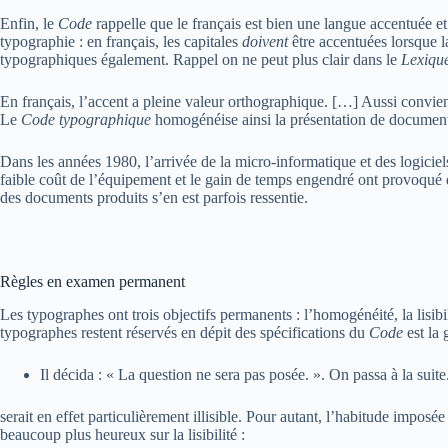
Enfin, le
Code
rappelle que le français est bien une langue accentuée et
typographie : en français, les capitales
doivent
être accentuées lorsque la
typographiques également. Rappel on ne peut plus clair dans le
Lexique
En français, l’accent a pleine valeur orthographique. […] Aussi convie
Le
Code typographique
homogénéise ainsi la présentation de document
Dans les années 1980, l’arrivée de la micro-informatique et des logici
faible coût de l’équipement et le gain de temps engendré ont provoqué
des documents produits s’en est parfois ressentie.
Règles en examen permanent
Les typographes ont trois objectifs permanents : l’homogénéité, la lisibil
typographes restent réservés en dépit des spécifications du
Code
est la 
Il décida : « La question ne sera pas posée. ». On passa à la suite
serait en effet particulièrement illisible. Pour autant, l’habitude impos
beaucoup plus heureux sur la lisibilité :