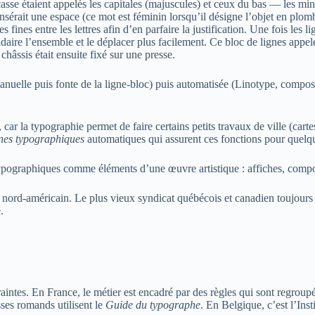
casse étaient appelés les capitales (majuscules) et ceux du bas — les m
n insérait une espace (ce mot est féminin lorsqu’il désigne l’objet en pl
s fines entre les lettres afin d’en parfaire la justification. Une fois les
olidaire l’ensemble et le déplacer plus facilement. Ce bloc de lignes appe
châssis était ensuite fixé sur une presse.
elle puis fonte de la ligne-bloc) puis automatisée (Linotype, compositi
ar la typographie permet de faire certains petits travaux de ville (cartes 
nes typographiques
automatiques qui assurent ces fonctions pour quelq
ypographiques comme éléments d’une œuvre artistique : affiches, compos
rd-américain. Le plus vieux syndicat québécois et canadien toujours ex
.
traintes. En France, le métier est encadré par des règles qui sont regroup
ses romands utilisent le
Guide du typographe
. En Belgique, c’est l’Ins