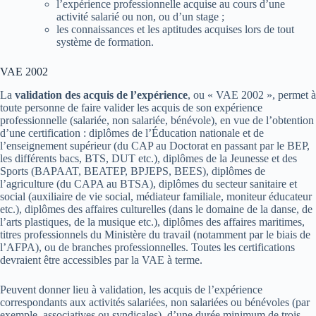
l’expérience professionnelle acquise au cours d’une
activité salarié ou non, ou d’un stage ;
les connaissances et les aptitudes acquises lors de tout
système de formation.
VAE 2002
La
validation des acquis de l’expérience
, ou « VAE 2002 », permet à
toute personne de faire valider les acquis de son expérience
professionnelle (salariée, non salariée, bénévole), en vue de l’obtention
d’une certification : diplômes de l’Éducation nationale et de
l’enseignement supérieur (du CAP au Doctorat en passant par le BEP,
les différents bacs, BTS, DUT etc.), diplômes de la Jeunesse et des
Sports (BAPAAT, BEATEP, BPJEPS, BEES), diplômes de
l’agriculture (du CAPA au BTSA), diplômes du secteur sanitaire et
social (auxiliaire de vie social, médiateur familiale, moniteur éducateur
etc.), diplômes des affaires culturelles (dans le domaine de la danse, de
l’arts plastiques, de la musique etc.), diplômes des affaires maritimes,
titres professionnels du Ministère du travail (notamment par le biais de
l’AFPA), ou de branches professionnelles. Toutes les certifications
devraient être accessibles par la VAE à terme.
Peuvent donner lieu à validation, les acquis de l’expérience
correspondants aux activités salariées, non salariées ou bénévoles (par
exemple, associatives ou syndicales), d’une durée minimum de trois