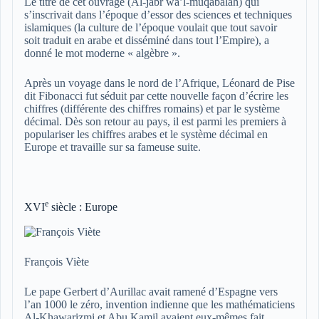
Le titre de cet ouvrage (Al-jabr wa’l-muqabalah) qui
s’inscrivait dans l’époque d’essor des sciences et techniques
islamiques (la culture de l’époque voulait que tout savoir
soit traduit en arabe et disséminé dans tout l’Empire), a
donné le mot moderne
« algèbre »
.
Après un voyage dans le nord de l’Afrique, Léonard de Pise
dit Fibonacci fut séduit par cette nouvelle façon d’écrire les
chiffres (différente des chiffres romains) et par le système
décimal. Dès son retour au pays, il est parmi les premiers à
populariser les chiffres arabes et le système décimal en
Europe et travaille sur sa fameuse suite.
e
XVI
siècle : Europe
François Viète
Le pape Gerbert d’Aurillac avait ramené d’Espagne vers
l’an 1000 le zéro, invention indienne que les mathématiciens
Al-Khawarizmi et Abu Kamil avaient eux-mêmes fait