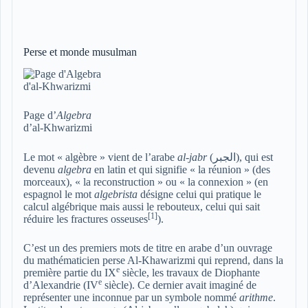
Perse et monde musulman
Page d’
Algebra
d’al-Khwarizmi
Le mot
« algèbre »
vient de l’arabe
al-jabr
(
الجبر
), qui est
devenu
algebra
en latin et qui signifie « la réunion » (des
morceaux), « la reconstruction » ou « la connexion » (en
espagnol le mot
algebrista
désigne celui qui pratique le
calcul algébrique mais aussi le rebouteux, celui qui sait
[
1
]
réduire les fractures osseuses
).
C’est un des premiers mots de titre en arabe d’un ouvrage
du mathématicien perse Al-Khawarizmi qui reprend, dans la
e
première partie du
IX
siècle, les travaux de Diophante
e
d’Alexandrie (
IV
siècle). Ce dernier avait imaginé de
représenter une inconnue par un symbole nommé
arithme
.