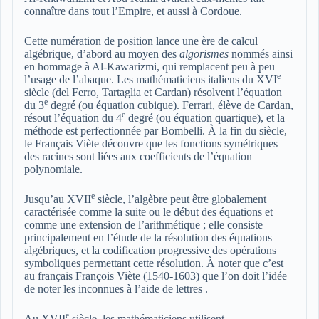
connaître dans tout l’Empire, et aussi à Cordoue.
Cette numération de position lance une ère de calcul
algébrique, d’abord au moyen des
algorismes
nommés ainsi
en hommage à Al-Kawarizmi, qui remplacent peu à peu
e
l’usage de l’abaque. Les mathématiciens italiens du XVI
siècle (del Ferro, Tartaglia et Cardan) résolvent l’équation
e
du 3
degré (ou équation cubique). Ferrari, élève de Cardan,
e
résout l’équation du 4
degré (ou équation quartique), et la
méthode est perfectionnée par Bombelli. À la fin du siècle,
le Français Viète découvre que les fonctions symétriques
des racines sont liées aux coefficients de l’équation
polynomiale.
e
Jusqu’au
XVII
siècle, l’algèbre peut être globalement
caractérisée comme la suite ou le début des équations et
comme une extension de l’arithmétique ; elle consiste
principalement en l’étude de la résolution des équations
algébriques, et la codification progressive des opérations
symboliques permettant cette résolution. À noter que c’est
au français François Viète (1540-1603) que l’on doit l’idée
de noter les inconnues à l’aide de lettres .
e
Au XVII
siècle, les mathématiciens utilisent