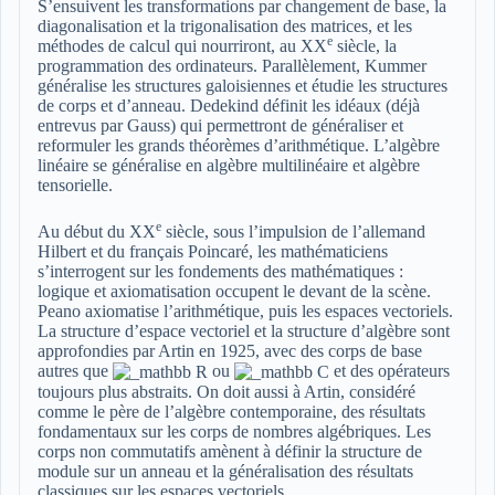
S’ensuivent les transformations par changement de base, la
diagonalisation et la trigonalisation des matrices, et les
e
méthodes de calcul qui nourriront, au XX
siècle, la
programmation des ordinateurs. Parallèlement, Kummer
généralise les structures galoisiennes et étudie les structures
de corps et d’anneau. Dedekind définit les idéaux (déjà
entrevus par Gauss) qui permettront de généraliser et
reformuler les grands théorèmes d’arithmétique. L’algèbre
linéaire se généralise en algèbre multilinéaire et algèbre
tensorielle.
e
Au début du XX
siècle, sous l’impulsion de l’allemand
Hilbert et du français Poincaré, les mathématiciens
s’interrogent sur les fondements des mathématiques :
logique et axiomatisation occupent le devant de la scène.
Peano axiomatise l’arithmétique, puis les espaces vectoriels.
La structure d’espace vectoriel et la structure d’algèbre sont
approfondies par Artin en 1925, avec des corps de base
autres que
ou
et des opérateurs
toujours plus abstraits. On doit aussi à Artin, considéré
comme le père de l’algèbre contemporaine, des résultats
fondamentaux sur les corps de nombres algébriques. Les
corps non commutatifs amènent à définir la structure de
module sur un anneau et la généralisation des résultats
classiques sur les espaces vectoriels.