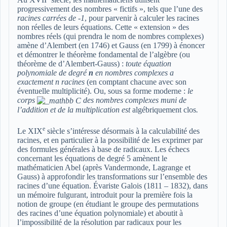
progressivement des nombres « fictifs », tels que l’une des
racines carrées de -1
, pour parvenir à calculer les racines
non réelles de leurs équations. Cette « extension » des
nombres réels (qui prendra le nom de nombres complexes)
amène d’Alembert (en 1746) et Gauss (en 1799) à énoncer
et démontrer le théorème fondamental de l’algèbre (ou
théorème de d’Alembert-Gauss) :
toute équation
polynomiale de degré
n
en nombres complexes a
exactement n racines
(en comptant chacune avec son
éventuelle multiplicité). Ou, sous sa forme moderne :
le
corps
des nombres complexes muni de
l’addition et de la multiplication est
algébriquement clos
.
e
Le XIX
siècle s’intéresse désormais à la calculabilité des
racines, et en particulier à la possibilité de les exprimer par
des formules générales à base de radicaux. Les échecs
concernant les équations de degré 5 amènent le
mathématicien Abel (après Vandermonde, Lagrange et
Gauss) à approfondir les transformations sur l’ensemble des
racines d’une équation. Évariste Galois (1811 – 1832), dans
un mémoire fulgurant, introduit pour la première fois la
notion de groupe (en étudiant le groupe des permutations
des racines d’une équation polynomiale) et aboutit à
l’impossibilité de la résolution par radicaux pour les