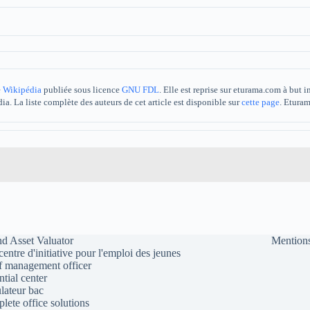
e
Wikipédia
publiée sous licence
GNU FDL
. Elle est reprise sur eturama.com à but
a. La liste complète des auteurs de cet article est disponible sur
cette page
. Etura
d Asset Valuator
Mentions
 centre d'initiative pour l'emploi des jeunes
f management officer
ntial center
lateur bac
lete office solutions