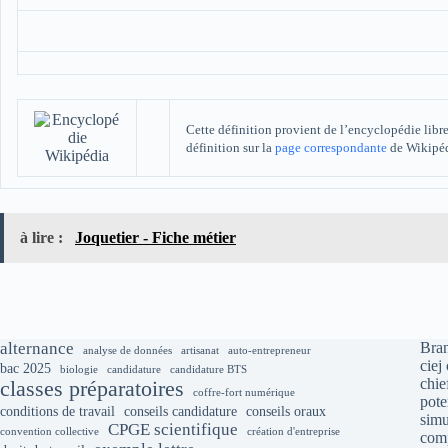
Cette définition provient de l’encyclopédie libr
définition sur la
page correspondante
de Wikipédi
à lire :
Joquetier - Fiche métier
alternance
Bran
analyse de données
artisanat
auto-entrepreneur
ciej
bac 2025
biologie
candidature
candidature BTS
chie
classes préparatoires
coffre-fort numérique
pote
conditions de travail
conseils candidature
conseils oraux
simu
CPGE scientifique
convention collective
création d'entreprise
comp