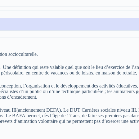
ion socioculturelle.
es. Une définition qui reste valable quel que soit le lieu d’exercice de l’
l périscolaire, en centre de vacances ou de loisirs, en maison de retrait
onception, l’organisation et le développement des activités éducatives, c
spécialistes d’un public ou d’une technique particulière ; les animateurs 
tions d’encadrement.
eau III(anciennement DEFA), Le DUT Carrières sociales niveau II
rs. Le BAFA permet, dès l’âge de 17 ans, de faire ses premiers pas dans 
brevets d’animation volontaire qui ne permettent pas d’exercer une acti