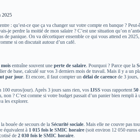
en 2025
ntre : qu’est-ce que ça va changer sur votre compte en banque ? Peut-êtr
 vais-je perdre la moitié de mon salaire ? C’est une situation qu’on n’a
pas de panique. On va décortiquer ensemble ce qui vous attend en 2025
 comme si on discutait autour d’un café.
3 mois
entraîne souvent une
perte de salaire
. Pourquoi ? Parce que la
S
lier de base, calculé sur vos 3 derniers mois de travail. Mais il y a un p
ut par jour
. Et encore, il faut compter un
délai de carence
de 3 jours, 
 100 euros/jour). Après 3 jours sans rien, vos
IJSS
vous rapportent
50 
ou, non ? C’est comme si votre budget passait d’un panier bien rempli à une
va les explorer.
t la bouée de secours de la
Sécurité sociale
. Mais elle ne couvre pas tout
ire équivalent à
1 015 fois le SMIC horaire
(soit environ 12 050 euros en
cotisé de
2 030 fois le SMIC horaire
.