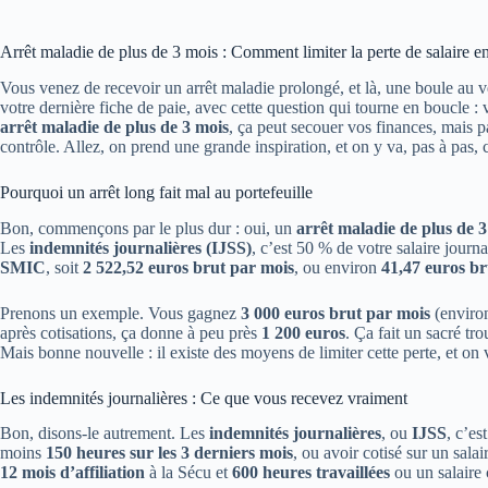
Arrêt maladie de plus de 3 mois : Comment limiter la perte de salaire 
Vous venez de recevoir un arrêt maladie prolongé, et là, une boule au ve
votre dernière fiche de paie, avec cette question qui tourne en boucle :
arrêt maladie de plus de 3 mois
, ça peut secouer vos finances, mais 
contrôle. Allez, on prend une grande inspiration, et on y va, pas à pas,
Pourquoi un arrêt long fait mal au portefeuille
Bon, commençons par le plus dur : oui, un
arrêt maladie de plus de 
Les
indemnités journalières (IJSS)
, c’est 50 % de votre salaire journa
SMIC
, soit
2 522,52 euros brut par mois
, ou environ
41,47 euros br
Prenons un exemple. Vous gagnez
3 000 euros brut par mois
(environ
après cotisations, ça donne à peu près
1 200 euros
. Ça fait un sacré tr
Mais bonne nouvelle : il existe des moyens de limiter cette perte, et on 
Les indemnités journalières : Ce que vous recevez vraiment
Bon, disons-le autrement. Les
indemnités journalières
, ou
IJSS
, c’es
moins
150 heures sur les 3 derniers mois
, ou avoir cotisé sur un sala
12 mois d’affiliation
à la Sécu et
600 heures travaillées
ou un salaire 