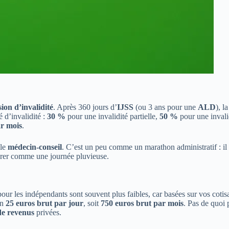
ion d’invalidité
. Après 360 jours d’
IJSS
(ou 3 ans pour une
ALD
), l
 d’invalidité :
30 %
pour une invalidité partielle,
50 %
pour une invali
ar mois
.
 le
médecin-conseil
. C’est un peu comme un marathon administratif : il 
tirer comme une journée pluvieuse.
our les indépendants sont souvent plus faibles, car basées sur vos cotisa
on
25 euros brut par jour
, soit
750 euros brut par mois
. Pas de quoi 
de revenus
privées.