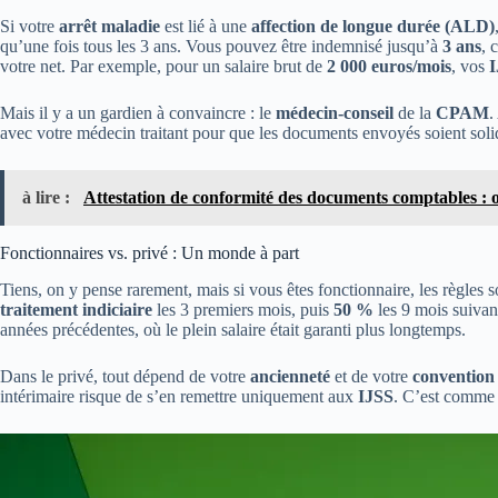
Si votre
arrêt maladie
est lié à une
affection de longue durée (ALD)
qu’une fois tous les 3 ans. Vous pouvez être indemnisé jusqu’à
3 ans
, 
votre net. Par exemple, pour un salaire brut de
2 000 euros/mois
, vos
I
Mais il y a un gardien à convaincre : le
médecin-conseil
de la
CPAM
.
avec votre médecin traitant pour que les documents envoyés soient sol
à lire :
Attestation de conformité des documents comptables : o
Fonctionnaires vs. privé : Un monde à part
Tiens, on y pense rarement, mais si vous êtes fonctionnaire, les règles s
traitement indiciaire
les 3 premiers mois, puis
50 %
les 9 mois suivan
années précédentes, où le plein salaire était garanti plus longtemps.
Dans le privé, tout dépend de votre
ancienneté
et de votre
convention 
intérimaire risque de s’en remettre uniquement aux
IJSS
. C’est comme 