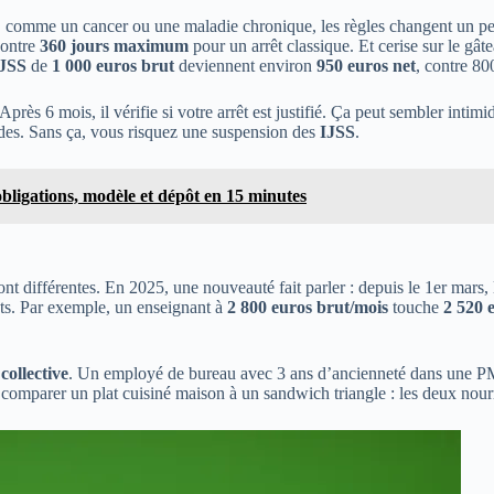
, comme un cancer ou une maladie chronique, les règles changent un p
contre
360 jours maximum
pour un arrêt classique. Et cerise sur le gâte
JSS
de
1 000 euros brut
deviennent environ
950 euros net
, contre 8
 Après 6 mois, il vérifie si votre arrêt est justifié. Ça peut sembler intim
ides. Sans ça, vous risquez une suspension des
IJSS
.
bligations, modèle et dépôt en 15 minutes
ont différentes. En 2025, une nouveauté fait parler : depuis le 1er mars,
ts. Par exemple, un enseignant à
2 800 euros brut/mois
touche
2 520 
collective
. Un employé de bureau avec 3 ans d’ancienneté dans une 
comparer un plat cuisiné maison à un sandwich triangle : les deux nourr