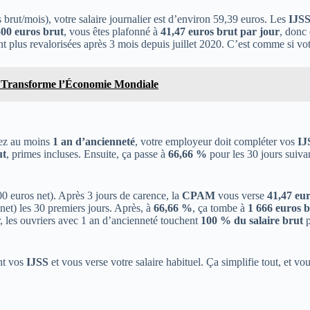
brut/mois), votre salaire journalier est d’environ 59,39 euros. Les
IJS
500 euros brut
, vous êtes plafonné à
41,47 euros brut par jour
, donc
nt plus revalorisées après 3 mois depuis juillet 2020. C’est comme si vot
e Transforme l’Économie Mondiale
avez au moins
1 an d’ancienneté
, votre employeur doit compléter vos
IJ
ut
, primes incluses. Ensuite, ça passe à
66,66 %
pour les 30 jours suiva
0 euros net). Après 3 jours de carence, la
CPAM
vous verse
41,47 eur
net) les 30 premiers jours. Après, à
66,66 %
, ça tombe à
1 666 euros 
r, les ouvriers avec 1 an d’ancienneté touchent
100 % du salaire brut
p
nt vos
IJSS
et vous verse votre salaire habituel. Ça simplifie tout, et v