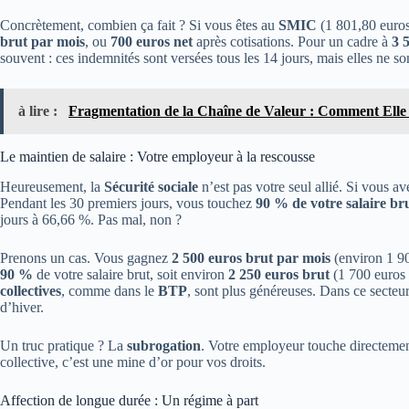
Concrètement, combien ça fait ? Si vous êtes au
SMIC
(1 801,80 euros 
brut par mois
, ou
700 euros net
après cotisations. Pour un cadre à
3 
souvent : ces indemnités sont versées tous les 14 jours, mais elles ne so
à lire :
Fragmentation de la Chaîne de Valeur : Comment Ell
Le maintien de salaire : Votre employeur à la rescousse
Heureusement, la
Sécurité sociale
n’est pas votre seul allié. Si vous 
Pendant les 30 premiers jours, vous touchez
90 % de votre salaire br
jours à 66,66 %. Pas mal, non ?
Prenons un cas. Vous gagnez
2 500 euros brut par mois
(environ 1 90
90 %
de votre salaire brut, soit environ
2 250 euros brut
(1 700 euros 
collectives
, comme dans le
BTP
, sont plus généreuses. Dans ce secteu
d’hiver.
Un truc pratique ? La
subrogation
. Votre employeur touche directeme
collective, c’est une mine d’or pour vos droits.
Affection de longue durée : Un régime à part