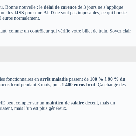
eu. Bonne nouvelle : le
délai de carence
de 3 jours ne s’applique
au : les
IJSS
pour une
ALD
ne sont pas imposables, ce qui booste
00 euros normalement.
idant, comme un contrôleur qui vérifie votre billet de train. Soyez clair
 les fonctionnaires en
arrêt maladie
passent de
100 %
à
90 % du
euros brut
pendant 3 mois, puis
1 400 euros brut
. Ça change des
PME peut compter sur un
maintien de salaire
décent, mais un
issent, mais l’un est plus généreux.