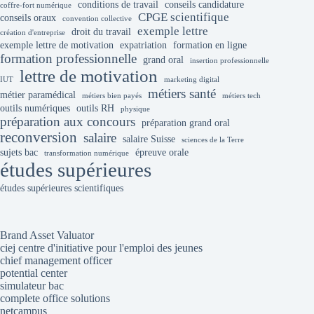
conditions de travail
conseils candidature
coffre-fort numérique
CPGE scientifique
conseils oraux
convention collective
exemple lettre
droit du travail
création d'entreprise
exemple lettre de motivation
expatriation
formation en ligne
formation professionnelle
grand oral
insertion professionnelle
lettre de motivation
IUT
marketing digital
métiers santé
métier paramédical
métiers bien payés
métiers tech
outils numériques
outils RH
physique
préparation aux concours
préparation grand oral
reconversion
salaire
salaire Suisse
sciences de la Terre
sujets bac
épreuve orale
transformation numérique
études supérieures
études supérieures scientifiques
Brand Asset Valuator
ciej centre d'initiative pour l'emploi des jeunes
chief management officer
potential center
simulateur bac
complete office solutions
netcampus