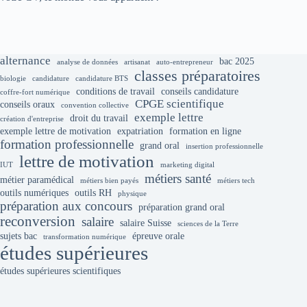
alternance
bac 2025
analyse de données
artisanat
auto-entrepreneur
classes préparatoires
biologie
candidature
candidature BTS
conditions de travail
conseils candidature
coffre-fort numérique
CPGE scientifique
conseils oraux
convention collective
exemple lettre
droit du travail
création d'entreprise
exemple lettre de motivation
expatriation
formation en ligne
formation professionnelle
grand oral
insertion professionnelle
lettre de motivation
IUT
marketing digital
métiers santé
métier paramédical
métiers bien payés
métiers tech
outils numériques
outils RH
physique
préparation aux concours
préparation grand oral
reconversion
salaire
salaire Suisse
sciences de la Terre
sujets bac
épreuve orale
transformation numérique
études supérieures
études supérieures scientifiques