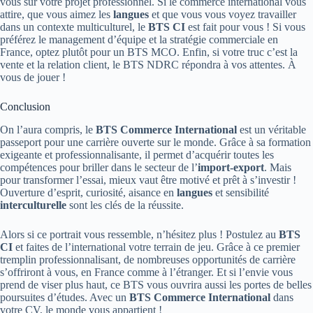
vous sur votre projet professionnel. Si le commerce international vous
attire, que vous aimez les
langues
et que vous vous voyez travailler
dans un contexte multiculturel, le
BTS CI
est fait pour vous ! Si vous
préférez le management d’équipe et la stratégie commerciale en
France, optez plutôt pour un BTS MCO. Enfin, si votre truc c’est la
vente et la relation client, le BTS NDRC répondra à vos attentes. À
vous de jouer !
Conclusion
On l’aura compris, le
BTS Commerce International
est un véritable
passeport pour une carrière ouverte sur le monde. Grâce à sa formation
exigeante et professionnalisante, il permet d’acquérir toutes les
compétences pour briller dans le secteur de l’
import-export
. Mais
pour transformer l’essai, mieux vaut être motivé et prêt à s’investir !
Ouverture d’esprit, curiosité, aisance en
langues
et sensibilité
interculturelle
sont les clés de la réussite.
Alors si ce portrait vous ressemble, n’hésitez plus ! Postulez au
BTS
CI
et faites de l’international votre terrain de jeu. Grâce à ce premier
tremplin professionnalisant, de nombreuses opportunités de carrière
s’offriront à vous, en France comme à l’étranger. Et si l’envie vous
prend de viser plus haut, ce BTS vous ouvrira aussi les portes de belles
poursuites d’études. Avec un
BTS Commerce International
dans
votre CV, le monde vous appartient !