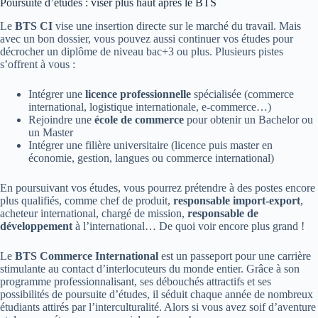
Poursuite d’études : viser plus haut après le BTS
Le
BTS CI
vise une insertion directe sur le marché du travail. Mais
avec un bon dossier, vous pouvez aussi continuer vos études pour
décrocher un diplôme de niveau bac+3 ou plus. Plusieurs pistes
s’offrent à vous :
Intégrer une
licence professionnelle
spécialisée (commerce
international, logistique internationale, e-commerce…)
Rejoindre une
école de commerce
pour obtenir un Bachelor ou
un Master
Intégrer une filière universitaire (licence puis master en
économie, gestion, langues ou commerce international)
En poursuivant vos études, vous pourrez prétendre à des postes encore
plus qualifiés, comme chef de produit,
responsable import-export
,
acheteur international, chargé de mission,
responsable de
développement
à l’international… De quoi voir encore plus grand !
Le
BTS Commerce International
est un passeport pour une carrière
stimulante au contact d’interlocuteurs du monde entier. Grâce à son
programme professionnalisant, ses débouchés attractifs et ses
possibilités de poursuite d’études, il séduit chaque année de nombreux
étudiants attirés par l’interculturalité. Alors si vous avez soif d’aventure