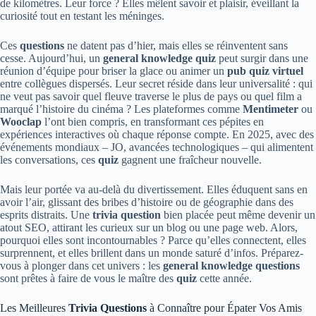
de kilomètres. Leur force ? Elles mêlent savoir et plaisir, éveillant la
curiosité tout en testant les méninges.
Ces
questions
ne datent pas d’hier, mais elles se réinventent sans
cesse. Aujourd’hui, un
general knowledge quiz
peut surgir dans une
réunion d’équipe pour briser la glace ou animer un
pub quiz virtuel
entre collègues dispersés. Leur secret réside dans leur universalité : qui
ne veut pas savoir quel fleuve traverse le plus de pays ou quel film a
marqué l’histoire du cinéma ? Les plateformes comme
Mentimeter
ou
Wooclap
l’ont bien compris, en transformant ces pépites en
expériences interactives où chaque réponse compte. En 2025, avec des
événements mondiaux – JO, avancées technologiques – qui alimentent
les conversations, ces
quiz
gagnent une fraîcheur nouvelle.
Mais leur portée va au-delà du divertissement. Elles éduquent sans en
avoir l’air, glissant des bribes d’histoire ou de géographie dans des
esprits distraits. Une
trivia question
bien placée peut même devenir un
atout SEO, attirant les curieux sur un blog ou une page web. Alors,
pourquoi elles sont incontournables ? Parce qu’elles connectent, elles
surprennent, et elles brillent dans un monde saturé d’infos. Préparez-
vous à plonger dans cet univers : les
general knowledge questions
sont prêtes à faire de vous le maître des
quiz
cette année.
Les Meilleures
Trivia Questions
à Connaître pour Épater Vos Amis