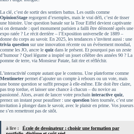
La clé, c’est de sortir des sentiers battus. Les outils comme
OpinionStage
regorgent d’exemples, mais le vrai défi, c’est de tisser
une histoire. Une question banale sur la Tour Eiffel devient captivante
si on demande : quel monument parisien a failli être démonté après une
expo ratée ? Le récit derrière – l’Exposition universelle de 1889 –
donne du corps au savoir. En 2025, les tendances s’invitent aussi : une
trivia question
sur une innovation récente ou un événement mondial,
comme les JO, ancre le
quiz
dans le présent. Et pourquoi pas un zeste
d’humour ? Quel légume a inspiré un jouet célèbre des années 90 ? La
pomme de terre, via Monsieur Patate, fait rire et réfléchir.
L’interactivité compte autant que le contenu. Une plateforme comme
Mentimeter
permet d’ajouter un compte à rebours ou un vote, mais
une bonne question se suffit presque à elle-même. Elle doit être claire,
pas trop tordue, et laisser une chance à chacun – du novice au
passionné. Alors, avant de lancer votre prochain
interactive quiz
,
prenez un instant pour peaufiner : une
question
bien tournée, c’est une
invitation à plonger dans le savoir, avec le plaisir en prime. Vos joueurs
ne s’en remettront pas de sitôt.
à lire :
École de dessinateur : choisir une formation par
portfolio, diplôme et coût réel