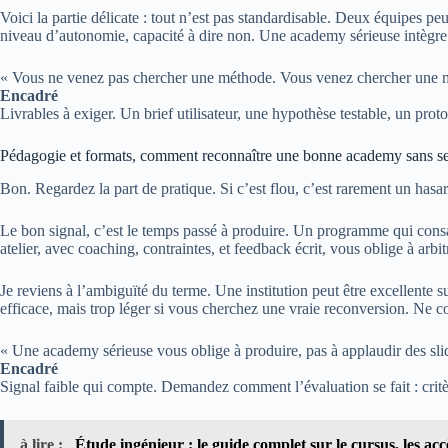
Voici la partie délicate : tout n’est pas standardisable. Deux équipes peu
niveau d’autonomie, capacité à dire non. Une academy sérieuse intègre ce
« Vous ne venez pas chercher une méthode. Vous venez chercher une ma
Encadré
Livrables à exiger. Un brief utilisateur, une hypothèse testable, un prot
Pédagogie et formats, comment reconnaître une bonne academy sans se
Bon. Regardez la part de pratique. Si c’est flou, c’est rarement un hasar
Le bon signal, c’est le temps passé à produire. Un programme qui consac
atelier, avec coaching, contraintes, et feedback écrit, vous oblige à arbi
Je reviens à l’ambiguïté du terme. Une institution peut être excellente 
efficace, mais trop léger si vous cherchez une vraie reconversion. Ne c
« Une academy sérieuse vous oblige à produire, pas à applaudir des sli
Encadré
Signal faible qui compte. Demandez comment l’évaluation se fait : critère
à lire :
Étude ingénieur : le guide complet sur le cursus, les acc