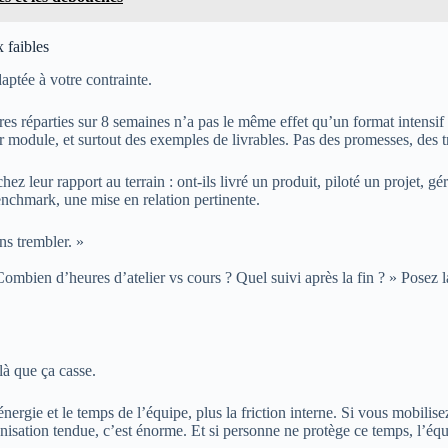
 faibles
aptée à votre contrainte.
réparties sur 8 semaines n’a pas le même effet qu’un format intensif su
r module, et surtout des exemples de livrables. Pas des promesses, des t
z leur rapport au terrain : ont-ils livré un produit, piloté un projet, g
benchmark, une mise en relation pertinente.
ns trembler. »
ombien d’heures d’atelier vs cours ? Quel suivi après la fin ? » Posez l
là que ça casse.
t l’énergie et le temps de l’équipe, plus la friction interne. Si vous m
sation tendue, c’est énorme. Et si personne ne protège ce temps, l’équi