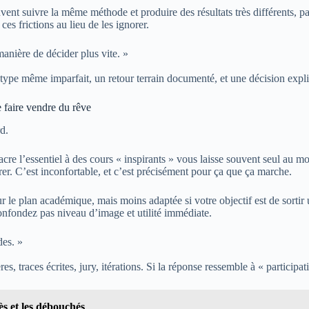
vent suivre la même méthode et produire des résultats très différents, par
s frictions au lieu de les ignorer.
nière de décider plus vite. »
otype même imparfait, un retour terrain documenté, et une décision explici
 faire vendre du rêve
d.
re l’essentiel à des cours « inspirants » vous laisse souvent seul au m
trer. C’est inconfortable, et c’est précisément pour ça que ça marche.
sur le plan académique, mais moins adaptée si votre objectif est de sort
onfondez pas niveau d’image et utilité immédiate.
des. »
s, traces écrites, jury, itérations. Si la réponse ressemble à « participa
ès et les débouchés