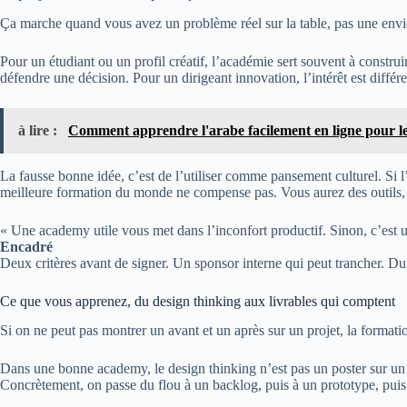
Ça marche quand vous avez un problème réel sur la table, pas une envie
Pour un étudiant ou un profil créatif, l’académie sert souvent à construire
défendre une décision. Pour un dirigeant innovation, l’intérêt est différe
à lire :
Comment apprendre l'arabe facilement en ligne pour l
La fausse bonne idée, c’est de l’utiliser comme pansement culturel. Si l’e
meilleure formation du monde ne compense pas. Vous aurez des outils, 
« Une academy utile vous met dans l’inconfort productif. Sinon, c’est 
Encadré
Deux critères avant de signer. Un sponsor interne qui peut trancher. 
Ce que vous apprenez, du design thinking aux livrables qui comptent
Si on ne peut pas montrer un avant et un après sur un projet, la formatio
Dans une bonne academy, le design thinking n’est pas un poster sur un 
Concrètement, on passe du flou à un backlog, puis à un prototype, puis