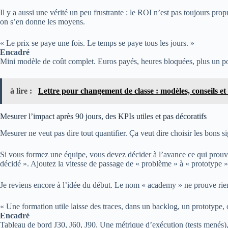
Il y a aussi une vérité un peu frustrante : le ROI n’est pas toujours pro
on s’en donne les moyens.
« Le prix se paye une fois. Le temps se paye tous les jours. »
Encadré
Mini modèle de coût complet. Euros payés, heures bloquées, plus un poste
à lire :
Lettre pour changement de classe : modèles, conseils e
Mesurer l’impact après 90 jours, des KPIs utiles et pas décoratifs
Mesurer ne veut pas dire tout quantifier. Ça veut dire choisir les bons s
Si vous formez une équipe, vous devez décider à l’avance ce qui prouve
décidé ». Ajoutez la vitesse de passage de « problème » à « prototype », p
Je reviens encore à l’idée du début. Le nom « academy » ne prouve rien.
« Une formation utile laisse des traces, dans un backlog, un prototype, 
Encadré
Tableau de bord J30, J60, J90. Une métrique d’exécution (tests menés), 