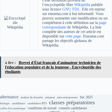
Cette définition provient de
l’encyclopédie libre
Wikipédia
publiée
sous licence
GNU FDL
. Elle est reprise
sur eturama.com à but informatif. Vous
pouvez soumettre une modification ou un
complément à cette définition sur la
page
correspondante
de Wikipédia. La liste
complète des auteurs de cet article est
disponible sur
cette page
. Eturama.com
partage les objectifs globaux de
Wikipédia.
à lire :
Brevet d'État français d'animateur technicien de
l'éducation populaire et de la jeunesse - Encyclopédie des
étudiants
alternance
bac 2025
analyse de données
artisanat
auto-entrepreneur
classes préparatoires
biologie
candidature
candidature BTS
conditions de travail
conseils candidature
coffre-fort numérique