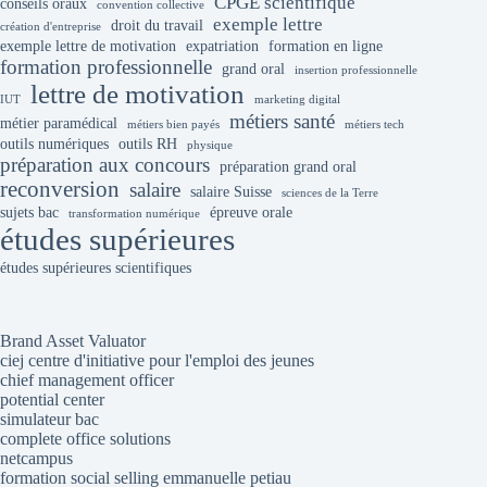
CPGE scientifique
conseils oraux
convention collective
exemple lettre
droit du travail
création d'entreprise
exemple lettre de motivation
expatriation
formation en ligne
formation professionnelle
grand oral
insertion professionnelle
lettre de motivation
IUT
marketing digital
métiers santé
métier paramédical
métiers bien payés
métiers tech
outils numériques
outils RH
physique
préparation aux concours
préparation grand oral
reconversion
salaire
salaire Suisse
sciences de la Terre
sujets bac
épreuve orale
transformation numérique
études supérieures
études supérieures scientifiques
Brand Asset Valuator
ciej centre d'initiative pour l'emploi des jeunes
chief management officer
potential center
simulateur bac
complete office solutions
netcampus
formation social selling emmanuelle petiau