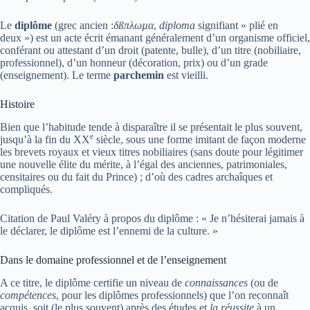
Le
diplôme
(grec ancien :
δßπλωµα
,
diploma
signifiant « plié en
deux ») est un acte écrit émanant généralement d’un organisme officiel,
conférant ou attestant d’un droit (patente, bulle), d’un titre (nobiliaire,
professionnel), d’un honneur (décoration, prix) ou d’un grade
(enseignement). Le terme
parchemin
est vieilli.
Histoire
Bien que l’habitude tende à disparaître il se présentait le plus souvent,
e
jusqu’à la fin du
XX
siècle, sous une forme imitant de façon moderne
les brevets royaux et vieux titres nobiliaires (sans doute pour légitimer
une nouvelle élite du mérite, à l’égal des anciennes, patrimoniales,
censitaires ou du fait du Prince) ; d’où des cadres archaîques et
compliqués.
Citation de Paul Valéry à propos du diplôme : « Je n’hésiterai jamais à
le déclarer, le diplôme est l’ennemi de la culture. »
Dans le domaine professionnel et de l’enseignement
A ce titre, le diplôme certifie un niveau de
connaissances
(ou de
compétences
, pour les diplômes professionnels) que l’on reconnaît
acquis, soit (le plus souvent) après des études et
la réussite
à un