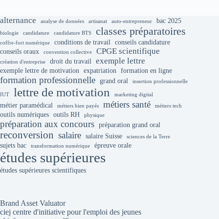
alternance
bac 2025
analyse de données
artisanat
auto-entrepreneur
classes préparatoires
biologie
candidature
candidature BTS
conditions de travail
conseils candidature
coffre-fort numérique
CPGE scientifique
conseils oraux
convention collective
exemple lettre
droit du travail
création d'entreprise
exemple lettre de motivation
expatriation
formation en ligne
formation professionnelle
grand oral
insertion professionnelle
lettre de motivation
IUT
marketing digital
métiers santé
métier paramédical
métiers bien payés
métiers tech
outils numériques
outils RH
physique
préparation aux concours
préparation grand oral
reconversion
salaire
salaire Suisse
sciences de la Terre
sujets bac
épreuve orale
transformation numérique
études supérieures
études supérieures scientifiques
Brand Asset Valuator
ciej centre d'initiative pour l'emploi des jeunes