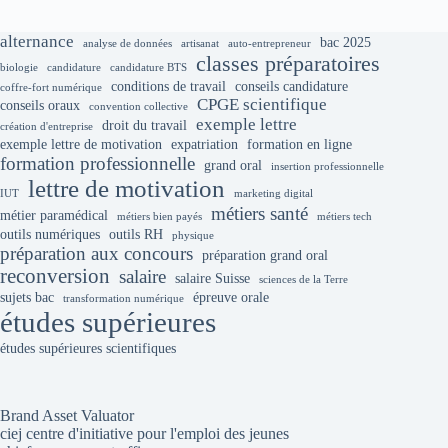
alternance
bac 2025
analyse de données
artisanat
auto-entrepreneur
classes préparatoires
biologie
candidature
candidature BTS
conditions de travail
conseils candidature
coffre-fort numérique
CPGE scientifique
conseils oraux
convention collective
exemple lettre
droit du travail
création d'entreprise
exemple lettre de motivation
expatriation
formation en ligne
formation professionnelle
grand oral
insertion professionnelle
lettre de motivation
IUT
marketing digital
métiers santé
métier paramédical
métiers bien payés
métiers tech
outils numériques
outils RH
physique
préparation aux concours
préparation grand oral
reconversion
salaire
salaire Suisse
sciences de la Terre
sujets bac
épreuve orale
transformation numérique
études supérieures
études supérieures scientifiques
Brand Asset Valuator
ciej centre d'initiative pour l'emploi des jeunes