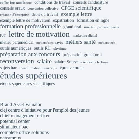
conditions de travail
conseils candidature
coffre-fort numérique
CPGE scientifique
conseils oraux
convention collective
exemple lettre
droit du travail
création d'entreprise
exemple lettre de motivation
expatriation
formation en ligne
formation professionnelle
grand oral
insertion professionnelle
lettre de motivation
IUT
marketing digital
métiers santé
métier paramédical
métiers bien payés
métiers tech
outils numériques
outils RH
physique
préparation aux concours
préparation grand oral
reconversion
salaire
salaire Suisse
sciences de la Terre
sujets bac
épreuve orale
transformation numérique
études supérieures
études supérieures scientifiques
Brand Asset Valuator
ciej centre d'initiative pour l'emploi des jeunes
chief management officer
potential center
simulateur bac
complete office solutions
netcampus