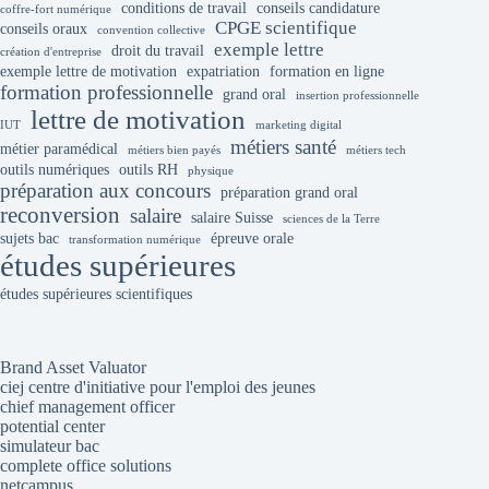
conditions de travail
conseils candidature
coffre-fort numérique
CPGE scientifique
conseils oraux
convention collective
exemple lettre
droit du travail
création d'entreprise
exemple lettre de motivation
expatriation
formation en ligne
formation professionnelle
grand oral
insertion professionnelle
lettre de motivation
IUT
marketing digital
métiers santé
métier paramédical
métiers bien payés
métiers tech
outils numériques
outils RH
physique
préparation aux concours
préparation grand oral
reconversion
salaire
salaire Suisse
sciences de la Terre
sujets bac
épreuve orale
transformation numérique
études supérieures
études supérieures scientifiques
Brand Asset Valuator
ciej centre d'initiative pour l'emploi des jeunes
chief management officer
potential center
simulateur bac
complete office solutions
netcampus