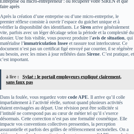
Entreprise ou micro-entrepreneur : où récupérer votre SIREN et que
faire après
Après la création d’une entreprise ou d’une micro-entreprise, le
premier réflexe consiste à ouvrir l’espace du guichet unique et à
vérifier la disponibilité des identifiants. Le
Siren
arrive généralement
vite, parfois avec un léger décalage selon la période et la complexité du
dossier. Une fois visible, vous pouvez produire l’
avis de situation
, qui
matérialise l’
immatriculation Insee
et rassure tout interlocuteur. Ce
document n’est pas un certificat figé envoyé par courrier, il se régénère
au besoin, avec les mises à jour reflétées dans
Sirene
. C’est pratique, et
c’est important.
à lire :
Sylaé : le portail employeurs expliqué clairement,
sans faux pas
Dans la foulée, vous regardez votre
code APE
. Il arrive qu’il colle
imparfaitement à l’activité réelle, surtout quand plusieurs activités
étaient envisagées au départ. Une révision peut être sollicitée si
l’intitulé ne correspond pas au cœur de métier tel qu’il s’exerce
désormais. Cette correction n’est pas une formalité cosmétique. Elle
impacte vos conventions collectives pressenties, la perception
assurantielle et parfois des grilles de référencement sectorielles. On a