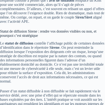
fréquente consiste à penser que l’
avis de situation
remplace un Kbis
pour une société commerciale, alors qu’il s’agit de pièces
complémentaires. D’ailleurs, c’est souvent en relisant un appel d’offres
que l’on découvre l’exigence double. Rien de dramatique, mais tout de
même. On corrige, on repart, et on garde le couple
Siren/Siret
aligné
avec l’activité APE.
Statut de diffusion Sirene : rendre vos données visibles ou non, et
pourquoi c’est stratégique
Le
statut de diffusion
contrôle l’affichage public de certaines données
d’identification dans le répertoire
Sirene
. On peut restreindre la
diffusion lorsque l’exposition des dirigeants crée un risque, lorsqu’une
stratégie de discrétion est requise par la nature des contrats, ou quand
des informations personnelles figurent dans l’adresse d’un
établissement domicilié au domicile. Ce n’est pas une invisibilité totale
ni une mesure de cybersécurité à elle seule, mais c’est un levier utile
pour réduire la surface d’exposition. Cela dit, les administrations
conservent l’accès de droit aux informations nécessaires, ce qui est
normal.
Passer d’un statut diffusible à non diffusible se fait rapidement via le
service dédié, avec une prise d’effet qui se répercute ensuite dans les
bases exploitées par des tiers. L’intérêt pratique se voit aussitôt sur les
agrégateurs qui republient les identifiants et sur les moteurs internes de