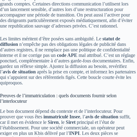
grands comptes. Certaines directions communication l’utilisent lors
d’un lancement sensible, d’autres lors d’une restructuration pour
accompagner une période de transition. On peut aussi l’activer pour
des dirigeants particulièrement exposés médiatiquement, afin d’éviter
une republication sauvage d’adresses privées. C’est rationnel.
Les limites méritent d’être posées sans ambiguïté. Le
statut de
diffusion
n’empêche pas des obligations légales de publicité dans
d’autres registres, il ne remplace pas une politique de confidentialité
interne et il ne corrige pas un
code APE
mal attribué. C’est un réglage
ponctuel, complémentaire à d’autres garde-fous documentaires. Enfin,
gardez un réflexe simple. Ajustez la diffusion au besoin, revérifiez
l’
avis de situation
après la prise en compte, et informez les partenaires
qui s’appuient sur des référentiels figés. Cette boucle courte évite les
quiproquos.
Preuves de l’immatriculation : quels documents fournir selon
l’interlocuteur
Le bon document dépend du contexte et de l’interlocuteur. Pour
prouver que vous êtes
immatriculé Insee
, l’
avis de situation
suffit,
car il met en évidence le
Siren
, le
Siret
principal et l’état de
l’établissement. Pour une société commerciale, un opérateur peut
exiger en plus un Kbis délivré par l’
INPI
. Les deux pièces se