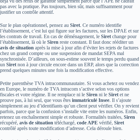
déjà vu des refus de garantie simplement parce que l’APE ne cadrait
pas avec la pratique. Pas toujours, bien sûr, mais suffisamment pour
justifier un contrôle attentif.
Sur le plan opérationnel, pensez au
Siret
. Ce numéro identifie
l’établissement, c’est lui qui figure sur les factures, sur les DPAE et sur
les contrats de travail. En cas de déménagement, le
Siret
change pour
l’établissement, là où le
Siren
reste constant. Il faut donc rééditer un
avis de situation
après la mise à jour afin d’éviter les rejets de factures
chez un grand compte ou une suspension de mandat SEPA mal
synchronisée. D’ailleurs, on sous-estime souvent le temps perdu quand
un
Siret
non à jour circule encore dans un ERP, alors que la correction
prend quelques minutes une fois la modification effective.
Petite parenthèse TVA intracommunautaire. Si vous achetez ou vendez
en Europe, le numéro de TVA intracom s’active selon vos options
fiscales et votre régime. Il ne remplace ni le
Siren
ni le
Siret
et ne
prouve pas, à lui seul, que vous êtes
immatriculé Insee
. Il s’ajoute
simplement au jeu d’identifiants qu’un client peut vérifier. On y revient
parfois, parce que la confusion s’installe vite entre les numéros. Enfin,
retenez un enchaînement simple et robuste. Formalités traitées,
Siren
récupéré,
avis de situation
téléchargé,
code APE
vérifié,
Siret
contrôlé après toute modification d’adresse. Cela déroule bien.