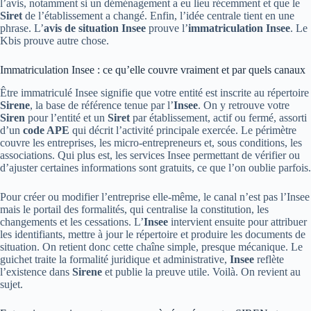
l’avis, notamment si un déménagement a eu lieu récemment et que le
Siret
de l’établissement a changé. Enfin, l’idée centrale tient en une
phrase. L’
avis de situation Insee
prouve l’
immatriculation Insee
. Le
Kbis prouve autre chose.
Immatriculation Insee : ce qu’elle couvre vraiment et par quels canaux
Être immatriculé Insee signifie que votre entité est inscrite au répertoire
Sirene
, la base de référence tenue par l’
Insee
. On y retrouve votre
Siren
pour l’entité et un
Siret
par établissement, actif ou fermé, assorti
d’un
code APE
qui décrit l’activité principale exercée. Le périmètre
couvre les entreprises, les micro-entrepreneurs et, sous conditions, les
associations. Qui plus est, les services Insee permettant de vérifier ou
d’ajuster certaines informations sont gratuits, ce que l’on oublie parfois.
Pour créer ou modifier l’entreprise elle-même, le canal n’est pas l’Insee
mais le portail des formalités, qui centralise la constitution, les
changements et les cessations. L’
Insee
intervient ensuite pour attribuer
les identifiants, mettre à jour le répertoire et produire les documents de
situation. On retient donc cette chaîne simple, presque mécanique. Le
guichet traite la formalité juridique et administrative,
Insee
reflète
l’existence dans
Sirene
et publie la preuve utile. Voilà. On revient au
sujet.