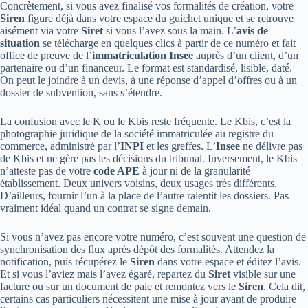
Concrètement, si vous avez finalisé vos formalités de création, votre
Siren
figure déjà dans votre espace du guichet unique et se retrouve
aisément via votre
Siret
si vous l’avez sous la main. L’
avis de
situation
se télécharge en quelques clics à partir de ce numéro et fait
office de preuve de l’
immatriculation Insee
auprès d’un client, d’un
partenaire ou d’un financeur. Le format est standardisé, lisible, daté.
On peut le joindre à un devis, à une réponse d’appel d’offres ou à un
dossier de subvention, sans s’étendre.
La confusion avec le K ou le Kbis reste fréquente. Le Kbis, c’est la
photographie juridique de la société immatriculée au registre du
commerce, administré par l’
INPI
et les greffes. L’
Insee
ne délivre pas
de Kbis et ne gère pas les décisions du tribunal. Inversement, le Kbis
n’atteste pas de votre
code APE
à jour ni de la granularité
établissement. Deux univers voisins, deux usages très différents.
D’ailleurs, fournir l’un à la place de l’autre ralentit les dossiers. Pas
vraiment idéal quand un contrat se signe demain.
Si vous n’avez pas encore votre numéro, c’est souvent une question de
synchronisation des flux après dépôt des formalités. Attendez la
notification, puis récupérez le
Siren
dans votre espace et éditez l’avis.
Et si vous l’aviez mais l’avez égaré, repartez du
Siret
visible sur une
facture ou sur un document de paie et remontez vers le
Siren
. Cela dit,
certains cas particuliers nécessitent une mise à jour avant de produire