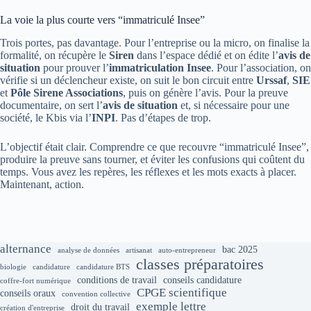
La voie la plus courte vers “immatriculé Insee”
Trois portes, pas davantage. Pour l’entreprise ou la micro, on finalise la
formalité, on récupère le
Siren
dans l’espace dédié et on édite l’
avis de
situation
pour prouver l’
immatriculation Insee
. Pour l’association, on
vérifie si un déclencheur existe, on suit le bon circuit entre
Urssaf
,
SIE
et
Pôle Sirene Associations
, puis on génère l’avis. Pour la preuve
documentaire, on sert l’
avis de situation
et, si nécessaire pour une
société, le Kbis via l’
INPI
. Pas d’étapes de trop.
L’objectif était clair. Comprendre ce que recouvre “immatriculé Insee”,
produire la preuve sans tourner, et éviter les confusions qui coûtent du
temps. Vous avez les repères, les réflexes et les mots exacts à placer.
Maintenant, action.
alternance
bac 2025
analyse de données
artisanat
auto-entrepreneur
classes préparatoires
biologie
candidature
candidature BTS
conditions de travail
conseils candidature
coffre-fort numérique
CPGE scientifique
conseils oraux
convention collective
exemple lettre
droit du travail
création d'entreprise