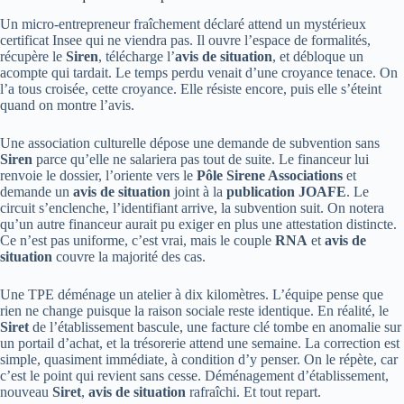
Un micro-entrepreneur fraîchement déclaré attend un mystérieux
certificat Insee qui ne viendra pas. Il ouvre l’espace de formalités,
récupère le
Siren
, télécharge l’
avis de situation
, et débloque un
acompte qui tardait. Le temps perdu venait d’une croyance tenace. On
l’a tous croisée, cette croyance. Elle résiste encore, puis elle s’éteint
quand on montre l’avis.
Une association culturelle dépose une demande de subvention sans
Siren
parce qu’elle ne salariera pas tout de suite. Le financeur lui
renvoie le dossier, l’oriente vers le
Pôle Sirene Associations
et
demande un
avis de situation
joint à la
publication JOAFE
. Le
circuit s’enclenche, l’identifiant arrive, la subvention suit. On notera
qu’un autre financeur aurait pu exiger en plus une attestation distincte.
Ce n’est pas uniforme, c’est vrai, mais le couple
RNA
et
avis de
situation
couvre la majorité des cas.
Une TPE déménage un atelier à dix kilomètres. L’équipe pense que
rien ne change puisque la raison sociale reste identique. En réalité, le
Siret
de l’établissement bascule, une facture clé tombe en anomalie sur
un portail d’achat, et la trésorerie attend une semaine. La correction est
simple, quasiment immédiate, à condition d’y penser. On le répète, car
c’est le point qui revient sans cesse. Déménagement d’établissement,
nouveau
Siret
,
avis de situation
rafraîchi. Et tout repart.