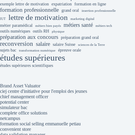
exemple lettre de motivation
expatriation
formation en ligne
formation professionnelle
grand oral
insertion professionnelle
lettre de motivation
IUT
marketing digital
métiers santé
métier paramédical
métiers bien payés
métiers tech
outils numériques
outils RH
physique
préparation aux concours
préparation grand oral
reconversion
salaire
salaire Suisse
sciences de la Terre
sujets bac
épreuve orale
transformation numérique
études supérieures
études supérieures scientifiques
Brand Asset Valuator
ciej centre d'initiative pour l'emploi des jeunes
chief management officer
potential center
simulateur bac
complete office solutions
netcampus
formation social selling emmanuelle petiau
convenient store
data validation manager