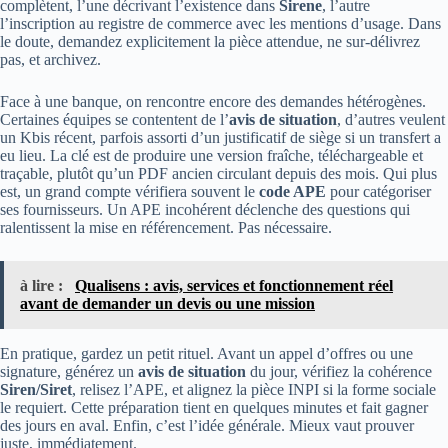
complètent, l’une décrivant l’existence dans
Sirene
, l’autre
l’inscription au registre de commerce avec les mentions d’usage. Dans
le doute, demandez explicitement la pièce attendue, ne sur-délivrez
pas, et archivez.
Face à une banque, on rencontre encore des demandes hétérogènes.
Certaines équipes se contentent de l’
avis de situation
, d’autres veulent
un Kbis récent, parfois assorti d’un justificatif de siège si un transfert a
eu lieu. La clé est de produire une version fraîche, téléchargeable et
traçable, plutôt qu’un PDF ancien circulant depuis des mois. Qui plus
est, un grand compte vérifiera souvent le
code APE
pour catégoriser
ses fournisseurs. Un APE incohérent déclenche des questions qui
ralentissent la mise en référencement. Pas nécessaire.
à lire :
Qualisens : avis, services et fonctionnement réel
avant de demander un devis ou une mission
En pratique, gardez un petit rituel. Avant un appel d’offres ou une
signature, générez un
avis de situation
du jour, vérifiez la cohérence
Siren/Siret
, relisez l’APE, et alignez la pièce INPI si la forme sociale
le requiert. Cette préparation tient en quelques minutes et fait gagner
des jours en aval. Enfin, c’est l’idée générale. Mieux vaut prouver
juste, immédiatement.