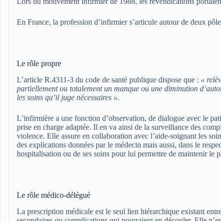
Lors du mouvement infirmier de 1988, les revendications portaient s
En France, la profession d’infirmier s’articule autour de deux pôle
Le rôle propre
L’article R.4311-3 du code de santé publique dispose que :
« relè
partiellement ou totalement un manque ou une diminution d’auton
les soins qu’il juge nécessaires »
.
L’infirmière a une fonction d’observation, de dialogue avec le pat
prise en charge adaptée. Il en va ainsi de la surveillance des comp
violence. Elle assure en collaboration avec l’aide-soignant les soi
des explications données par le médecin mais aussi, dans le respec
hospitalisation ou de ses soins pour lui permettre de maintenir le 
Le rôle médico-délégué
La prescription médicale est le seul lien hiérarchique existant entr
secondaires ou complications qui pourraient en découler. Elle n’es