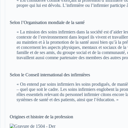
« Est considérée comme exerçant la profession d’infirmière ou 
propre qui lui est dévolu. L’infirmière ou l’infirmier particip
Selon l’Organisation mondiale de la santé
« La mission des soins infirmiers dans la société est d’aider les
contexte de l’environnement dans lequel ils vivent et travaillen
au maintien et à la promotion de la santé aussi bien qu’à la pr
et concernent les aspects physiques, mentaux et sociaux de la vi
famille et de ses amis, du groupe social et de la communauté, 
travaillent aussi comme partenaire des membres des autres prof
Selon le Conseil international des infirmières
« On entend par soins infirmiers les soins prodigués, de man
– quel que soit le cadre. Les soins infirmiers englobent la pr
rôles essentiels relevant du personnel infirmier citons encore l
systèmes de santé et des patients, ainsi que l’éducation. »
Origines et histoire de la profession