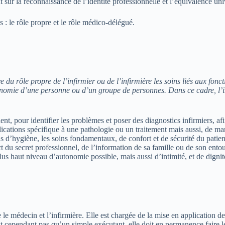
ur la reconnaissance de l’identité professionnelle et l’équivalence univ
s : le rôle propre et le rôle médico-délégué.
ve du rôle propre de l’infirmier ou de l’infirmière les soins liés aux fonc
omie d’une personne ou d’un groupe de personnes. Dans ce cadre, l’inf
ient, pour identifier les problèmes et poser des diagnostics infirmiers,
lications spécifique à une pathologie ou un traitement mais aussi, de man
ns d’hygiène, les soins fondamentaux, de confort et de sécurité du patien
t du secret professionnel, de l’information de sa famille ou de son ento
plus haut niveau d’autonomie possible, mais aussi d’intimité, et de dignit
e le médecin et l’infirmière. Elle est chargée de la mise en application de
t cependant pas qu’un simple exécutant, elle doit en permanence faire le 