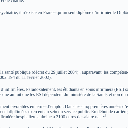
et de charité.
sychiatrie, il n’existe en France qu’un seul diplôme d’infirmier le Diplô
la santé publique (décret du 29 juillet 2004) ; auparavant, les compétence
002-194 du 11 février 2002).
infirmières. Paradoxalement, les étudiants en soins infirmiers (ESI) so
tie due au fait que les ESI dépendent du ministère de la Santé, et non du
ement favorables en terme d’emploi. Dans les cinq premières années d’exe
nt diplômées exercent au sein du service public. En début de carrière,
[
2
]
nfirmière hospitalière culmine à 2100 euros de salaire net.