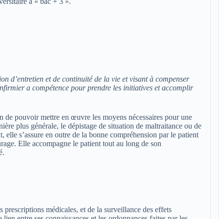
ersitaire à « bac + 3 ».
tion d’entretien et de continuité de la vie et visant à compenser
irmier a compétence pour prendre les initiatives et accomplir
 afin de pouvoir mettre en œuvre les moyens nécessaires pour une
ière plus générale, le dépistage de situation de maltraitance ou de
t, elle s’assure en outre de la bonne compréhension par le patient
urage. Elle accompagne le patient tout au long de son
é.
s prescriptions médicales, et de la surveillance des effets
lien entre ses connaissances et les ordonnances faites par les