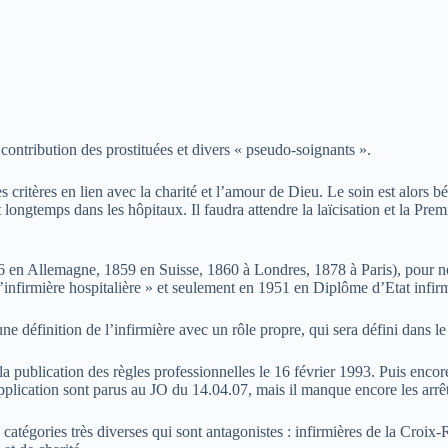
ontribution des prostituées et divers « pseudo-soignants ».
 critères en lien avec la charité et l’amour de Dieu. Le soin est alors bén
nt longtemps dans les hôpitaux. Il faudra attendre la laïcisation et la P
 en Allemagne, 1859 en Suisse, 1860 à Londres, 1878 à Paris), pour n
’infirmière hospitalière » et seulement en 1951 en Diplôme d’Etat infirm
une définition de l’infirmière avec un rôle propre, qui sera défini dans 
a publication des règles professionnelles le 16 février 1993. Puis enco
application sont parus au JO du 14.04.07, mais il manque encore les arrêté
atégories très diverses qui sont antagonistes : infirmières de la Croix-