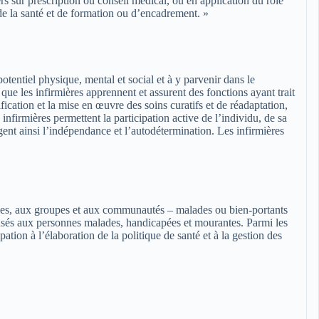
s sur prescription ou conseil médical, ou en application du rôle
 de la santé et de formation ou d’encadrement. »
 potentiel physique, mental et social et à y parvenir dans le
 que les infirmières apprennent et assurent des fonctions ayant trait
fication et la mise en œuvre des soins curatifs et de réadaptation,
infirmières permettent la participation active de l’individu, de sa
gent ainsi l’indépendance et l’autodétermination. Les infirmières
illes, aux groupes et aux communautés – malades ou bien-portants
spensés aux personnes malades, handicapées et mourantes. Parmi les
ation à l’élaboration de la politique de santé et à la gestion des