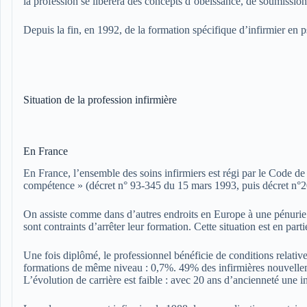
la profession se libérera des concepts d’obéissance, de soumission 
Depuis la fin, en 1992, de la formation spécifique d’infirmier en p
Situation de la profession infirmière
En France
En France, l’ensemble des soins infirmiers est régi par le Code de 
compétence » (décret n° 93-345 du 15 mars 1993, puis décret n°2
On assiste comme dans d’autres endroits en Europe à une pénurie d’
sont contraints d’arrêter leur formation. Cette situation est en par
Une fois diplômé, le professionnel bénéficie de conditions relativ
formations de même niveau : 0,7%. 49% des infirmières nouvelleme
L’évolution de carrière est faible : avec 20 ans d’ancienneté une i