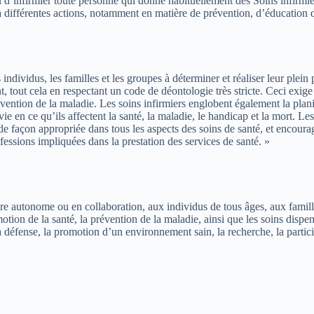
d’infirmier toute personne qui donne habituellement des Soins infirmier
e à différentes actions, notamment en matière de prévention, d’éducation
 individus, les familles et les groupes à déterminer et réaliser leur plein
t, tout cela en respectant un code de déontologie très stricte. Ceci exige
évention de la maladie. Les soins infirmiers englobent également la plani
e en ce qu’ils affectent la santé, la maladie, le handicap et la mort. Les 
de façon appropriée dans tous les aspects des soins de santé, et encoura
essions impliquées dans la prestation des services de santé. »
ière autonome ou en collaboration, aux individus de tous âges, aux fam
omotion de la santé, la prévention de la maladie, ainsi que les soins di
a défense, la promotion d’un environnement sain, la recherche, la particip