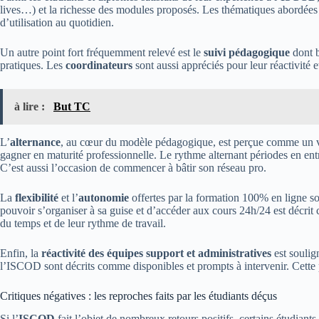
lives…) et la richesse des modules proposés. Les thématiques abordées s
d’utilisation au quotidien.
Un autre point fort fréquemment relevé est le
suivi pédagogique
dont b
pratiques. Les
coordinateurs
sont aussi appréciés pour leur réactivité 
à lire :
But TC
L’
alternance
, au cœur du modèle pédagogique, est perçue comme un v
gagner en maturité professionnelle. Le rythme alternant périodes en entre
C’est aussi l’occasion de commencer à bâtir son réseau pro.
La
flexibilité
et l’
autonomie
offertes par la formation 100% en ligne so
pouvoir s’organiser à sa guise et d’accéder aux cours 24h/24 est décrit
du temps et de leur rythme de travail.
Enfin, la
réactivité des équipes support et administratives
est soulig
l’ISCOD sont décrits comme disponibles et prompts à intervenir. Cette pr
Critiques négatives : les reproches faits par les étudiants déçus
Si l’
ISCOD
fait l’objet de nombreux retours positifs, certains étudiant