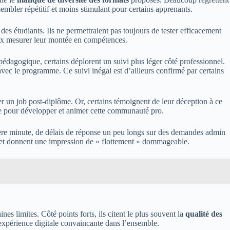
sembler répétitif et moins stimulant pour certains apprenants.
des étudiants. Ils ne permettraient pas toujours de tester efficacement
eux mesurer leur montée en compétences.
édagogique, certains déplorent un suivi plus léger côté professionnel.
 avec le programme. Ce suivi inégal est d’ailleurs confirmé par certains
ver un job post-diplôme. Or, certains témoignent de leur déception à ce
ire pour développer et animer cette communauté pro.
ière minute, de délais de réponse un peu longs sur des demandes admin
ss et donnent une impression de « flottement » dommageable.
nes limites. Côté points forts, ils citent le plus souvent la
qualité des
l’expérience digitale convaincante dans l’ensemble.