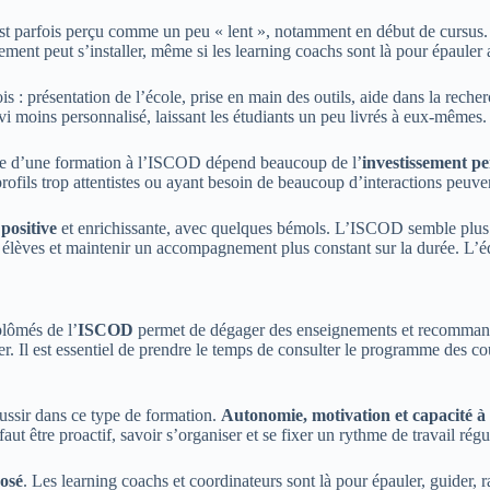
st parfois perçu comme un peu « lent », notamment en début de cursus. Ce
ement peut s’installer, même si les learning coachs sont là pour épauler 
: présentation de l’école, prise en main des outils, aide dans la reche
uivi moins personnalisé, laissant les étudiants un peu livrés à eux-mêmes
site d’une formation à l’ISCOD dépend beaucoup de l’
investissement p
 profils trop attentistes ou ayant besoin de beaucoup d’interactions peuve
positive
et enrichissante, avec quelques bémols. L’ISCOD semble plus a
e élèves et maintenir un accompagnement plus constant sur la durée. L’équ
plômés de l’
ISCOD
permet de dégager des enseignements et recommanda
r. Il est essentiel de prendre le temps de consulter le programme des c
éussir dans ce type de formation.
Autonomie, motivation et capacité à
aut être proactif, savoir s’organiser et se fixer un rythme de travail rég
osé
. Les learning coachs et coordinateurs sont là pour épauler, guider, ras