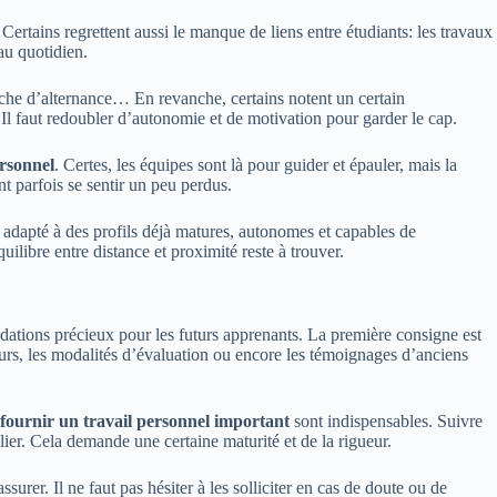
rtains regrettent aussi le manque de liens entre étudiants: les travaux
au quotidien.
rche d’alternance… En revanche, certains notent un certain
. Il faut redoubler d’autonomie et de motivation pour garder le cap.
ersonnel
. Certes, les équipes sont là pour guider et épauler, mais la
nt parfois se sentir un peu perdus.
dapté à des profils déjà matures, autonomes et capables de
ilibre entre distance et proximité reste à trouver.
tions précieux pour les futurs apprenants. La première consigne est
ours, les modalités d’évaluation ou encore les témoignages d’anciens
 fournir un travail personnel important
sont indispensables. Suivre
ulier. Cela demande une certaine maturité et de la rigueur.
surer. Il ne faut pas hésiter à les solliciter en cas de doute ou de