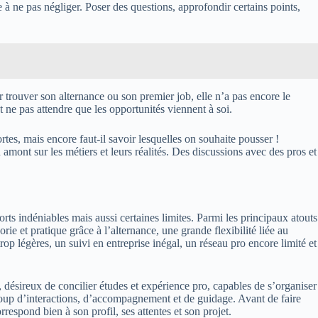
 à ne pas négliger. Poser des questions, approfondir certains points,
rouver son alternance ou son premier job, elle n’a pas encore le
t ne pas attendre que les opportunités viennent à soi.
es, mais encore faut-il savoir lesquelles on souhaite pousser !
amont sur les métiers et leurs réalités. Des discussions avec des pros et
forts indéniables mais aussi certaines limites. Parmi les principaux atouts
ie et pratique grâce à l’alternance, une grande flexibilité liée au
trop légères, un suivi en entreprise inégal, un réseau pro encore limité et
 désireux de concilier études et expérience pro, capables de s’organiser
coup d’interactions, d’accompagnement et de guidage. Avant de faire
orrespond bien à son profil, ses attentes et son projet.