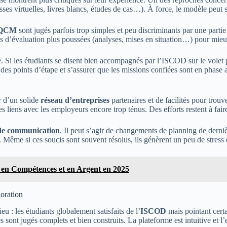
sses virtuelles, livres blancs, études de cas…). À force, le modèle peut 
QCM
sont jugés parfois trop simples et peu discriminants par une partie 
tés d’évaluation plus poussées (analyses, mises en situation…) pour mi
. Si les étudiants se disent bien accompagnés par l’ISCOD sur le volet p
e des points d’étape et s’assurer que les missions confiées sont en phase
r d’un solide
réseau d’entreprises
partenaires et de facilités pour trou
es liens avec les employeurs encore trop ténus. Des efforts restent à fa
 de communication
. Il peut s’agir de changements de planning de dern
rs. Même si ces soucis sont souvent résolus, ils génèrent un peu de stre
en Compétences et en Argent en 2025
ioration
ieu : les étudiants globalement satisfaits de l’
ISCOD
mais pointant certai
 sont jugés complets et bien construits. La plateforme est intuitive et 