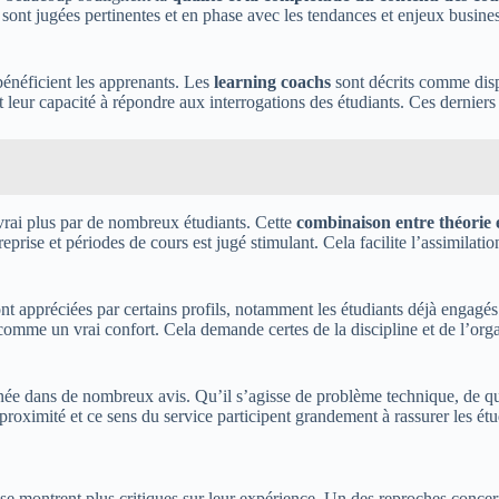
ont jugées pertinentes et en phase avec les tendances et enjeux business
énéficient les apprenants. Les
learning coachs
sont décrits comme dispo
et leur capacité à répondre aux interrogations des étudiants. Ces dernier
rai plus par de nombreux étudiants. Cette
combinaison entre théorie 
prise et périodes de cours est jugé stimulant. Cela facilite l’assimilati
nt appréciées par certains profils, notamment les étudiants déjà engagés
 comme un vrai confort. Cela demande certes de la discipline et de l’or
née dans de nombreux avis. Qu’il s’agisse de problème technique, de ques
oximité et ce sens du service participent grandement à rassurer les étudi
s se montrent plus critiques sur leur expérience. Un des reproches conce