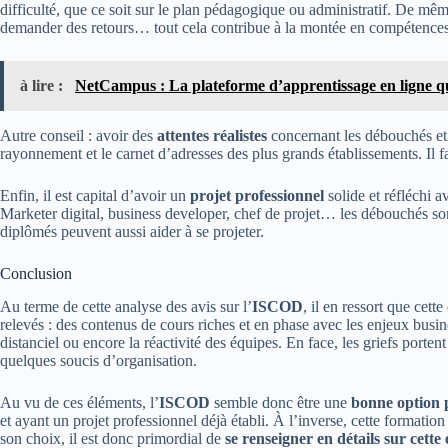
difficulté, que ce soit sur le plan pédagogique ou administratif. De même
demander des retours… tout cela contribue à la montée en compétences
à lire :
NetCampus : La plateforme d’apprentissage en ligne qu
Autre conseil : avoir des
attentes réalistes
concernant les débouchés et 
rayonnement et le carnet d’adresses des plus grands établissements. Il f
Enfin, il est capital d’avoir un
projet professionnel
solide et réfléchi 
Marketer digital, business developer, chef de projet… les débouchés sont
diplômés peuvent aussi aider à se projeter.
Conclusion
Au terme de cette analyse des avis sur l’
ISCOD
, il en ressort que cett
relevés : des contenus de cours riches et en phase avec les enjeux busin
distanciel ou encore la réactivité des équipes. En face, les griefs porten
quelques soucis d’organisation.
Au vu de ces éléments, l’
ISCOD
semble donc être une
bonne option p
et ayant un projet professionnel déjà établi. À l’inverse, cette forma
son choix, il est donc primordial de
se renseigner en détails sur cette 