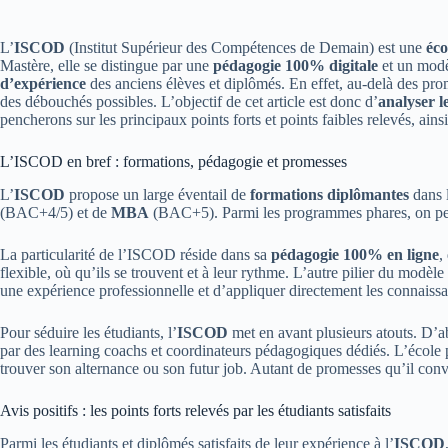
L’
ISCOD
(Institut Supérieur des Compétences de Demain) est une
éco
Mastère, elle se distingue par une
pédagogie 100% digitale
et un modè
d’expérience
des anciens élèves et diplômés. En effet, au-delà des pr
des débouchés possibles. L’objectif de cet article est donc d’
analyser l
pencherons sur les principaux points forts et points faibles relevés, ai
L’ISCOD en bref : formations, pédagogie et promesses
L’
ISCOD
propose un large éventail de
formations diplômantes
dans 
(BAC+4/5) et de
MBA
(BAC+5). Parmi les programmes phares, on peu
La particularité de l’ISCOD réside dans sa
pédagogie 100% en ligne
,
flexible, où qu’ils se trouvent et à leur rythme. L’autre pilier du modè
une expérience professionnelle et d’appliquer directement les connaiss
Pour séduire les étudiants, l’
ISCOD
met en avant plusieurs atouts. D’a
par des learning coachs et coordinateurs pédagogiques dédiés. L’écol
trouver son alternance ou son futur job. Autant de promesses qu’il convie
Avis positifs : les points forts relevés par les étudiants satisfaits
Parmi les étudiants et diplômés satisfaits de leur expérience à l’
ISCOD