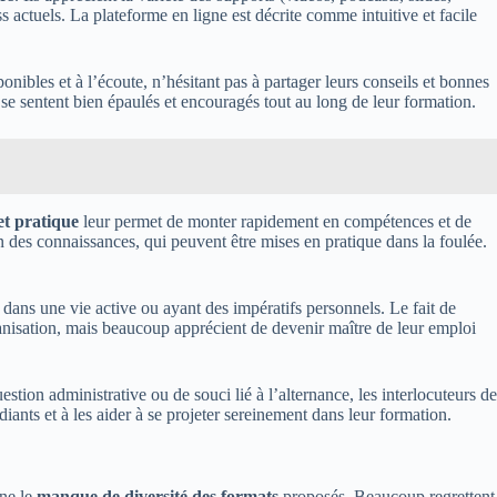
 actuels. La plateforme en ligne est décrite comme intuitive et facile
nibles et à l’écoute, n’hésitant pas à partager leurs conseils et bonnes
s se sentent bien épaulés et encouragés tout au long de leur formation.
et pratique
leur permet de monter rapidement en compétences et de
on des connaissances, qui peuvent être mises en pratique dans la foulée.
 dans une vie active ou ayant des impératifs personnels. Le fait de
ganisation, mais beaucoup apprécient de devenir maître de leur emploi
tion administrative ou de souci lié à l’alternance, les interlocuteurs de
ants et à les aider à se projeter sereinement dans leur formation.
rne le
manque de diversité des formats
proposés. Beaucoup regrettent