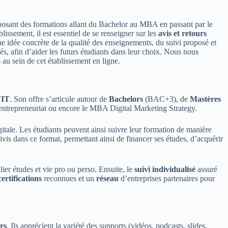
posant des formations allant du Bachelor au MBA en passant par le
blissement, il est essentiel de se renseigner sur les
avis et retours
ne idée concrète de la qualité des enseignements, du suivi proposé et
cés, afin d’aider les futurs étudiants dans leur choix. Nous nous
 au sein de cet établissement en ligne.
’
IT
. Son offre s’articule autour de
Bachelors
(BAC+3), de
Mastères
ntrepreneuriat ou encore le MBA Digital Marketing Strategy.
igitale. Les étudiants peuvent ainsi suivre leur formation de manière
ivis dans ce format, permettant ainsi de financer ses études, d’acquérir
ilier études et vie pro ou perso. Ensuite, le
suivi individualisé
assuré
certifications
reconnues et un
réseau
d’entreprises partenaires pour
rs
. Ils apprécient la variété des supports (vidéos, podcasts, slides,