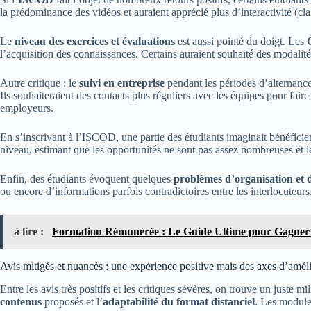
la prédominance des vidéos et auraient apprécié plus d’interactivité (cla
Le
niveau des exercices et évaluations
est aussi pointé du doigt. Les
l’acquisition des connaissances. Certains auraient souhaité des modali
Autre critique : le
suivi en entreprise
pendant les périodes d’alternance
Ils souhaiteraient des contacts plus réguliers avec les équipes pour fair
employeurs.
En s’inscrivant à l’ISCOD, une partie des étudiants imaginait bénéficie
niveau, estimant que les opportunités ne sont pas assez nombreuses et l
Enfin, des étudiants évoquent quelques
problèmes d’organisation et
ou encore d’informations parfois contradictoires entre les interlocuteu
à lire :
Formation Rémunérée : Le Guide Ultime pour Gagner 
Avis mitigés et nuancés : une expérience positive mais des axes d’amél
Entre les avis très positifs et les critiques sévères, on trouve un juste mil
contenus
proposés et l’
adaptabilité du format distanciel
. Les modules