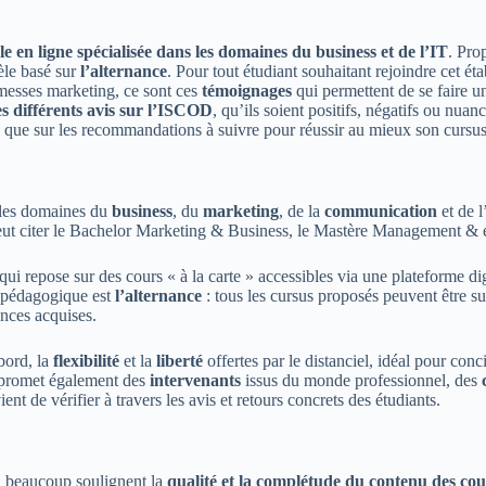
le en ligne spécialisée dans les domaines du business et de l’IT
. Pro
le basé sur
l’alternance
. Pour tout étudiant souhaitant rejoindre cet éta
omesses marketing, ce sont ces
témoignages
qui permettent de se faire u
es différents avis sur l’ISCOD
, qu’ils soient positifs, négatifs ou nuan
nsi que sur les recommandations à suivre pour réussir au mieux son cursus
les domaines du
business
, du
marketing
, de la
communication
et de l
t citer le Bachelor Marketing & Business, le Mastère Management & e
 qui repose sur des cours « à la carte » accessibles via une plateforme d
le pédagogique est
l’alternance
: tous les cursus proposés peuvent être su
ances acquises.
bord, la
flexibilité
et la
liberté
offertes par le distanciel, idéal pour conc
e promet également des
intervenants
issus du monde professionnel, des
nt de vérifier à travers les avis et retours concrets des étudiants.
, beaucoup soulignent la
qualité et la complétude du contenu des cou