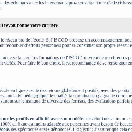
, les échanges avec les intervenants pros constituent une réelle richesse
.
i révolutionne votre carrière
le réseau pro de l’école. Si l’ISCOD propose un accompagnement pour t
aut redoubler d’efforts personnels pour se constituer son propre réseau e
avant de se lancer. Les formations de l’ISCOD ouvrent de nombreuses port
 variés. Pour faire le bon choix, il est recommandé de se renseigner en 
e école en ligne suscite des retours globalement positifs, avec des points 
ess, un suivi pédagogique de qualité, la combinaison gagnante entre théor
t surtout sur le manque de diversité des formats, des évaluations parfois 
our les profils en affinité avec son modèle
: des étudiants autonomes,
tion 100% en ligne est moins adaptée aux personnes ayant besoin de beau
école
, ses spécificités et ses débouchés. L’objectif : s’assurer que cela c