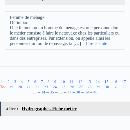
Femme de ménage
Définition
Une femme ou un homme de ménage est une personne dont
le métier consiste à faire le nettoyage chez les particuliers ou
dans des entreprises. Par extension, on appelle ainsi les
personnes qui font le repassage, la […]
–
Lire la suite
–
–
–
–
–
–
–
–
–
–
–
–
–
–
–
–
–
1
2
3
4
5
6
7
8
9
10
11
12
13
14
15
16
17
18
–
–
–
–
–
–
–
–
–
–
–
–
–
–
–
19
20
21
22
23
24
25
26
27
28
29
30
31
32
–
–
–
–
–
–
–
33
34
35
36
37
38
39
40
à lire :
Hydrographe - Fiche métier