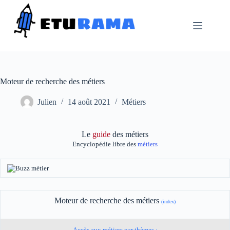
Passer
au
contenu
Moteur de recherche des métiers
Julien
14 août 2021
Métiers
Le
guide
des métiers
Encyclopédie libre des
métiers
Moteur de recherche des métiers
(index)
Accès aux métiers par thèmes :