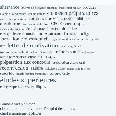
alternance
bac 2025
analyse de données
artisanat
auto-entrepreneur
classes préparatoires
biologie
candidature
candidature BTS
conditions de travail
conseils candidature
coffre-fort numérique
CPGE scientifique
conseils oraux
convention collective
exemple lettre
droit du travail
création d'entreprise
exemple lettre de motivation
expatriation
formation en ligne
formation professionnelle
grand oral
insertion professionnelle
lettre de motivation
IUT
marketing digital
métiers santé
métier paramédical
métiers bien payés
métiers tech
outils numériques
outils RH
physique
préparation aux concours
préparation grand oral
reconversion
salaire
salaire Suisse
sciences de la Terre
sujets bac
épreuve orale
transformation numérique
études supérieures
études supérieures scientifiques
Brand Asset Valuator
ciej centre d'initiative pour l'emploi des jeunes
chief management officer