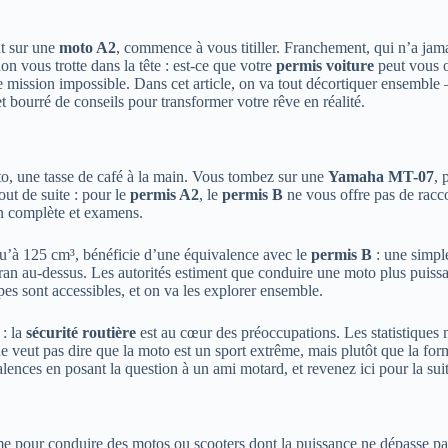
nt sur une
moto A2
, commence à vous titiller. Franchement, qui n’a jama
ion vous trotte dans la tête : est-ce que votre
permis voiture
peut vous o
une mission impossible. Dans cet article, on va tout décortiquer ensembl
et bourré de conseils pour transformer votre rêve en réalité.
to, une tasse de café à la main. Vous tombez sur une
Yamaha MT-07
, 
out de suite : pour le
permis A2
, le
permis B
ne vous offre pas de racc
on complète et examens.
qu’à 125 cm³, bénéficie d’une équivalence avec le
permis B
: une simp
ran au-dessus. Les autorités estiment que conduire une moto plus puis
apes sont accessibles, et on va les explorer ensemble.
 : la
sécurité routière
est au cœur des préoccupations. Les statistiques 
ne veut pas dire que la moto est un sport extrême, mais plutôt que la fo
ences en posant la question à un ami motard, et revenez ici pour la suit
ame pour conduire des motos ou scooters dont la puissance ne dépasse p