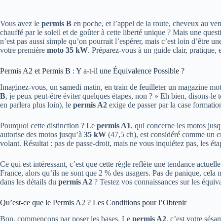
Vous avez le
permis B
en poche, et l’appel de la route, cheveux au ve
chauffé par le soleil et de goûter à cette liberté unique ? Mais une quest
n’est pas aussi simple qu’on pourrait l’espérer, mais c’est loin d’être 
votre première
moto 35 kW
. Préparez-vous à un guide clair, pratique, 
Permis A2 et Permis B : Y a-t-il une Équivalence Possible ?
Imaginez-vous, un samedi matin, en train de feuilleter un magazine mo
B
, je peux peut-être éviter quelques étapes, non ? » Eh bien, disons-le t
en parlera plus loin), le
permis A2
exige de passer par la case formati
Pourquoi cette distinction ? Le
permis A1
, qui concerne les motos jus
autorise des motos jusqu’à
35 kW
(47,5 ch), est considéré comme un c
volant. Résultat : pas de passe-droit, mais ne vous inquiétez pas, les ét
Ce qui est intéressant, c’est que cette règle reflète une tendance actuelle
France, alors qu’ils ne sont que 2 % des usagers. Pas de panique, cela 
dans les détails du
permis A2
? Testez vos connaissances sur les équival
Qu’est-ce que le Permis A2 ? Les Conditions pour l’Obtenir
Bon, commençons par poser les bases. Le
permis A2
, c’est votre sés