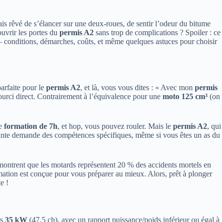
is rêvé de s’élancer sur une deux-roues, de sentir l’odeur du bitume
uvrir les portes du
permis A2
sans trop de complications ? Spoiler : ce
e – conditions, démarches, coûts, et même quelques astuces pour choisir
parfaite pour le
permis A2
, et là, vous vous dites : « Avec mon
permis
ourci direct. Contrairement à l’équivalence pour une
moto 125 cm³
(on
le
formation de 7h
, et hop, vous pouvez rouler. Mais le
permis A2
, qui
sante demande des compétences spécifiques, même si vous êtes un as du
montrent que les motards représentent 20 % des accidents mortels en
rmation est conçue pour vous préparer au mieux. Alors, prêt à plonger
e !
as
35 kW
(47,5 ch), avec un rapport puissance/poids inférieur ou égal à