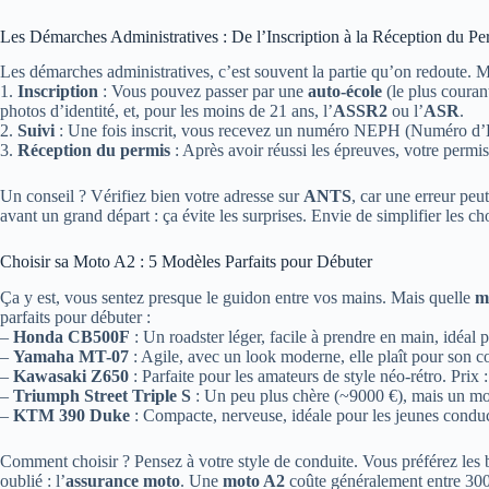
Les Démarches Administratives : De l’Inscription à la Réception du Pe
Les démarches administratives, c’est souvent la partie qu’on redoute. 
1.
Inscription
: Vous pouvez passer par une
auto-école
(le plus couran
photos d’identité, et, pour les moins de 21 ans, l’
ASSR2
ou l’
ASR
.
2.
Suivi
: Une fois inscrit, vous recevez un numéro NEPH (Numéro d’En
3.
Réception du permis
: Après avoir réussi les épreuves, votre permi
Un conseil ? Vérifiez bien votre adresse sur
ANTS
, car une erreur pe
avant un grand départ : ça évite les surprises. Envie de simplifier les
Choisir sa Moto A2 : 5 Modèles Parfaits pour Débuter
Ça y est, vous sentez presque le guidon entre vos mains. Mais quelle
m
parfaits pour débuter :
–
Honda CB500F
: Un roadster léger, facile à prendre en main, idéal p
–
Yamaha MT-07
: Agile, avec un look moderne, elle plaît pour son c
–
Kawasaki Z650
: Parfaite pour les amateurs de style néo-rétro. Prix 
–
Triumph Street Triple S
: Un peu plus chère (~9000 €), mais un mot
–
KTM 390 Duke
: Compacte, nerveuse, idéale pour les jeunes conduc
Comment choisir ? Pensez à votre style de conduite. Vous préférez les ba
oublié : l’
assurance moto
. Une
moto A2
coûte généralement entre 300 