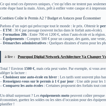
Ce qui rend ces épreuves uniques, c’est qu’elles ne testent pas seuleme
cette étape haut la main. Alors, prêt à enfiler votre casque et à impress
Combien Coûte le Permis A2 ? Budget et Astuces pour Économiser
Parlons d’un sujet qui préoccupe tout le monde : le prix. Obtenir le
per
–
ETM
: 30 € par passage (souvent inclus dans le forfait auto-école).
–
Formation 20h
: Entre 700 et 1200 €, selon l’auto-école et la région.
–
Équipements
: Comptez 500 € pour un casque, des gants, une veste,
–
Démarches administratives
: Quelques dizaines d’euros pour les pho
à lire :
Pourquoi Digital Network Architecture Va Changer Vo
Total ? Environ
1500 €
, mais cela peut varier. Par exemple, si vous a
alléger la facture :
–
Choisissez une auto-école en hiver
: Les tarifs sont souvent plus bas
–
Renseignez-vous sur le permis à 1 € par jour
: Une aide pour les 1
–
Comparez les auto-écoles
: Certaines proposent des forfaits tout co
Un détail surprenant ? Les
équipements moto
peuvent coûter presque a
économiser, guettez les soldes ou les sites d’occasion pour des équip
planifier !