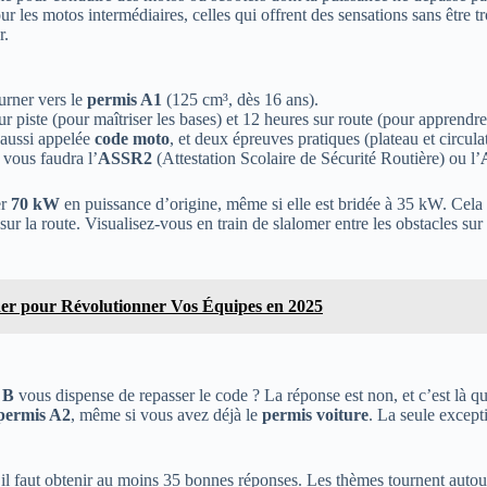
our les motos intermédiaires, celles qui offrent des sensations sans êtr
r.
urner vers le
permis A1
(125 cm³, dès 16 ans).
ur piste (pour maîtriser les bases) et 12 heures sur route (pour apprendre
 aussi appelée
code moto
, et deux épreuves pratiques (plateau et circula
 vous faudra l’
ASSR2
(Attestation Scolaire de Sécurité Routière) ou l’
er
70 kW
en puissance d’origine, même si elle est bridée à 35 kW. Cela
sur la route. Visualisez-vous en train de slalomer entre les obstacles s
der pour Révolutionner Vos Équipes en 2025
 B
vous dispense de repasser le code ? La réponse est non, et c’est là q
permis A2
, même si vous avez déjà le
permis voiture
. La seule except
 il faut obtenir au moins 35 bonnes réponses. Les thèmes tournent autou