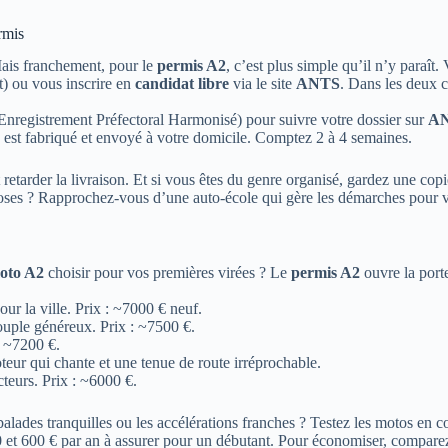
rmis
Mais franchement, pour le
permis A2
, c’est plus simple qu’il n’y paraît
t) ou vous inscrire en
candidat libre
via le site
ANTS
. Dans les deux ca
registrement Préfectoral Harmonisé) pour suivre votre dossier sur
A
s est fabriqué et envoyé à votre domicile. Comptez 2 à 4 semaines.
ut retarder la livraison. Et si vous êtes du genre organisé, gardez une
 choses ? Rapprochez-vous d’une auto-école qui gère les démarches pour 
oto A2
choisir pour vos premières virées ? Le
permis A2
ouvre la porte
our la ville. Prix : ~7000 € neuf.
ouple généreux. Prix : ~7500 €.
: ~7200 €.
eur qui chante et une tenue de route irréprochable.
teurs. Prix : ~6000 €.
lades tranquilles ou les accélérations franches ? Testez les motos en co
et 600 € par an à assurer pour un débutant. Pour économiser, comparez 