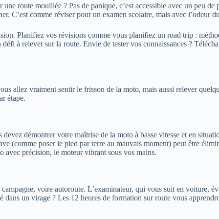
r une route mouillée ? Pas de panique, c’est accessible avec un peu de
îner. C’est comme réviser pour un examen scolaire, mais avec l’odeur du 
ssion. Planifiez vos révisions comme vous planifiez un road trip : méth
défi à relever sur la route. Envie de tester vos connaissances ? Téléch
us allez vraiment sentir le frisson de la moto, mais aussi relever quel
ar étape.
devez démontrer votre maîtrise de la moto à basse vitesse et en situat
rave (comme poser le pied par terre au mauvais moment) peut être élimina
to avec précision, le moteur vibrant sous vos mains.
, campagne, voire autoroute. L’examinateur, qui vous suit en voiture, éval
é dans un virage ? Les 12 heures de formation sur route vous apprendron