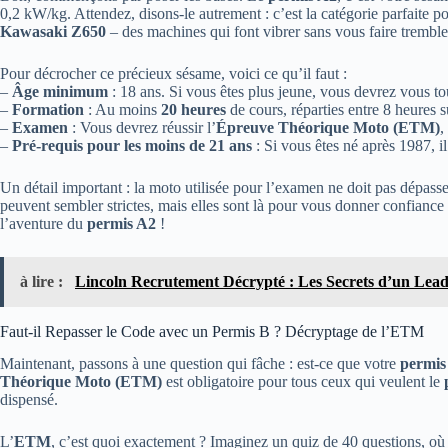
0,2 kW/kg. Attendez, disons-le autrement : c’est la catégorie parfaite p
Kawasaki Z650
– des machines qui font vibrer sans vous faire tremble
Pour décrocher ce précieux sésame, voici ce qu’il faut :
–
Âge minimum
: 18 ans. Si vous êtes plus jeune, vous devrez vous to
–
Formation
: Au moins
20 heures
de cours, réparties entre 8 heures s
–
Examen
: Vous devrez réussir l’
Épreuve Théorique Moto (ETM)
,
–
Pré-requis pour les moins de 21 ans
: Si vous êtes né après 1987, il
Un détail important : la moto utilisée pour l’examen ne doit pas dépass
peuvent sembler strictes, mais elles sont là pour vous donner confiance 
l’aventure du
permis A2
!
à lire :
Lincoln Recrutement Décrypté : Les Secrets d’un Lea
Faut-il Repasser le Code avec un Permis B ? Décryptage de l’ETM
Maintenant, passons à une question qui fâche : est-ce que votre
permis
Théorique Moto (ETM)
est obligatoire pour tous ceux qui veulent le
dispensé.
L’
ETM
, c’est quoi exactement ? Imaginez un quiz de 40 questions, où