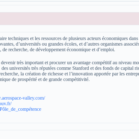
faire techniques et les ressources de plusieurs acteurs économiques dan
novantes, d’universités ou grandes écoles, et d’autres organismes asso
on, de recherche, de développement économique et d’emploi.
t devenir très important et procurer un avantage compétitif au niveau mo
 des universités très réputées comme Stanford et des fonds de capital ris
recherche, la création de richesse et l’innovation apportée par les entrepr
mique de prospérité et de grande compétitivité.
.aerospace-valley.com/
uv.fr/
ki/Pôle_de_compétence