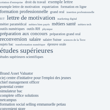
exemple lettre
droit du travail
création d'entreprise
exemple lettre de motivation
expatriation
formation en ligne
formation professionnelle
grand oral
insertion professionnelle
lettre de motivation
IUT
marketing digital
métiers santé
métier paramédical
métiers bien payés
métiers tech
outils numériques
outils RH
physique
préparation aux concours
préparation grand oral
reconversion
salaire
salaire Suisse
sciences de la Terre
sujets bac
épreuve orale
transformation numérique
études supérieures
études supérieures scientifiques
Brand Asset Valuator
ciej centre d'initiative pour l'emploi des jeunes
chief management officer
potential center
simulateur bac
complete office solutions
netcampus
formation social selling emmanuelle petiau
convenient store