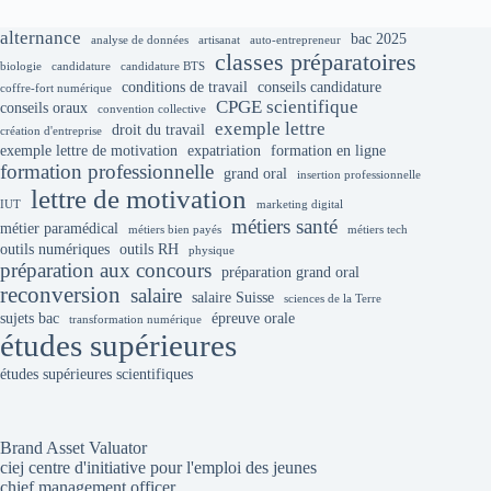
alternance
bac 2025
analyse de données
artisanat
auto-entrepreneur
classes préparatoires
biologie
candidature
candidature BTS
conditions de travail
conseils candidature
coffre-fort numérique
CPGE scientifique
conseils oraux
convention collective
exemple lettre
droit du travail
création d'entreprise
exemple lettre de motivation
expatriation
formation en ligne
formation professionnelle
grand oral
insertion professionnelle
lettre de motivation
IUT
marketing digital
métiers santé
métier paramédical
métiers bien payés
métiers tech
outils numériques
outils RH
physique
préparation aux concours
préparation grand oral
reconversion
salaire
salaire Suisse
sciences de la Terre
sujets bac
épreuve orale
transformation numérique
études supérieures
études supérieures scientifiques
Brand Asset Valuator
ciej centre d'initiative pour l'emploi des jeunes
chief management officer