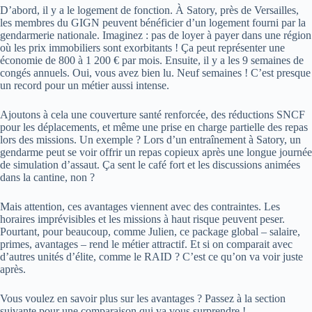
D’abord, il y a le logement de fonction. À Satory, près de Versailles,
les membres du GIGN peuvent bénéficier d’un logement fourni par la
gendarmerie nationale. Imaginez : pas de loyer à payer dans une région
où les prix immobiliers sont exorbitants ! Ça peut représenter une
économie de 800 à 1 200 € par mois. Ensuite, il y a les 9 semaines de
congés annuels. Oui, vous avez bien lu. Neuf semaines ! C’est presque
un record pour un métier aussi intense.
Ajoutons à cela une couverture santé renforcée, des réductions SNCF
pour les déplacements, et même une prise en charge partielle des repas
lors des missions. Un exemple ? Lors d’un entraînement à Satory, un
gendarme peut se voir offrir un repas copieux après une longue journée
de simulation d’assaut. Ça sent le café fort et les discussions animées
dans la cantine, non ?
Mais attention, ces avantages viennent avec des contraintes. Les
horaires imprévisibles et les missions à haut risque peuvent peser.
Pourtant, pour beaucoup, comme Julien, ce package global – salaire,
primes, avantages – rend le métier attractif. Et si on comparait avec
d’autres unités d’élite, comme le RAID ? C’est ce qu’on va voir juste
après.
Vous voulez en savoir plus sur les avantages ? Passez à la section
suivante pour une comparaison qui va vous surprendre !