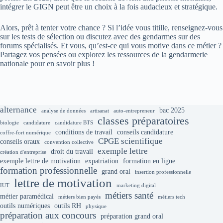
intégrer le GIGN peut être un choix à la fois audacieux et stratégique.
Alors, prêt à tenter votre chance ? Si l’idée vous titille, renseignez-vous
sur les tests de sélection ou discutez avec des gendarmes sur des
forums spécialisés. Et vous, qu’est-ce qui vous motive dans ce métier ?
Partagez vos pensées ou explorez les ressources de la gendarmerie
nationale pour en savoir plus !
alternance
bac 2025
analyse de données
artisanat
auto-entrepreneur
classes préparatoires
biologie
candidature
candidature BTS
conditions de travail
conseils candidature
coffre-fort numérique
CPGE scientifique
conseils oraux
convention collective
exemple lettre
droit du travail
création d'entreprise
exemple lettre de motivation
expatriation
formation en ligne
formation professionnelle
grand oral
insertion professionnelle
lettre de motivation
IUT
marketing digital
métiers santé
métier paramédical
métiers bien payés
métiers tech
outils numériques
outils RH
physique
préparation aux concours
préparation grand oral