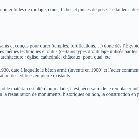
jouter billes de roulage, coins, fiches et pinces de pose. Le tailleur util
ants et conçus pour durer (temples, fortifications,…) donc dès l’Égypte 
les mêmes techniques et outils (certains types d’outillage utilisés par le
architecture : église, cathédrale, châteaux, pont, quai, etc.
930, date à laquelle le béton armé (inventé en 1900) et l’acier commence
ration des édifices en pierre existants.
d le matériau est altéré ou malade, il est nécessaire de le remplacer int
 en la restauration de monuments, historiques ou non, la construction en pi
 :