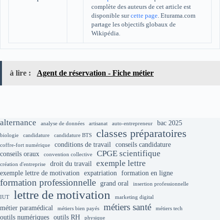
complète des auteurs de cet article est
disponible sur
cette page
. Eturama.com
partage les objectifs globaux de
Wikipédia.
à lire :
Agent de réservation - Fiche métier
alternance
bac 2025
analyse de données
artisanat
auto-entrepreneur
classes préparatoires
biologie
candidature
candidature BTS
conditions de travail
conseils candidature
coffre-fort numérique
CPGE scientifique
conseils oraux
convention collective
exemple lettre
droit du travail
création d'entreprise
exemple lettre de motivation
expatriation
formation en ligne
formation professionnelle
grand oral
insertion professionnelle
lettre de motivation
IUT
marketing digital
métiers santé
métier paramédical
métiers bien payés
métiers tech
outils numériques
outils RH
physique