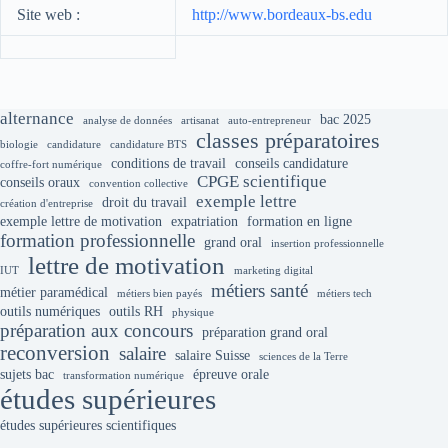
Site web :
http://www.bordeaux-bs.edu
alternance
bac 2025
analyse de données
artisanat
auto-entrepreneur
classes préparatoires
biologie
candidature
candidature BTS
conditions de travail
conseils candidature
coffre-fort numérique
CPGE scientifique
conseils oraux
convention collective
exemple lettre
droit du travail
création d'entreprise
exemple lettre de motivation
expatriation
formation en ligne
formation professionnelle
grand oral
insertion professionnelle
lettre de motivation
IUT
marketing digital
métiers santé
métier paramédical
métiers bien payés
métiers tech
outils numériques
outils RH
physique
préparation aux concours
préparation grand oral
reconversion
salaire
salaire Suisse
sciences de la Terre
sujets bac
épreuve orale
transformation numérique
études supérieures
études supérieures scientifiques