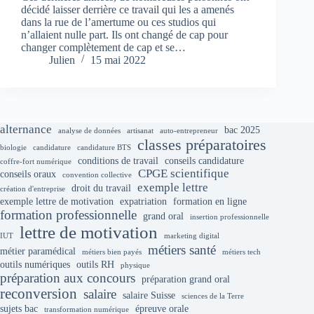
décidé laisser derrière ce travail qui les a amenés
dans la rue de l’amertume ou ces studios qui
n’allaient nulle part. Ils ont changé de cap pour
changer complètement de cap et se…
Julien
15 mai 2022
alternance
bac 2025
analyse de données
artisanat
auto-entrepreneur
classes préparatoires
biologie
candidature
candidature BTS
conditions de travail
conseils candidature
coffre-fort numérique
CPGE scientifique
conseils oraux
convention collective
exemple lettre
droit du travail
création d'entreprise
exemple lettre de motivation
expatriation
formation en ligne
formation professionnelle
grand oral
insertion professionnelle
lettre de motivation
IUT
marketing digital
métiers santé
métier paramédical
métiers bien payés
métiers tech
outils numériques
outils RH
physique
préparation aux concours
préparation grand oral
reconversion
salaire
salaire Suisse
sciences de la Terre
sujets bac
épreuve orale
transformation numérique