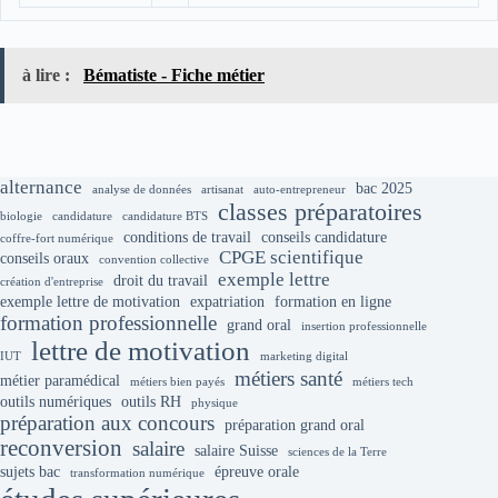
à lire :
Bématiste - Fiche métier
alternance
bac 2025
analyse de données
artisanat
auto-entrepreneur
classes préparatoires
biologie
candidature
candidature BTS
conditions de travail
conseils candidature
coffre-fort numérique
CPGE scientifique
conseils oraux
convention collective
exemple lettre
droit du travail
création d'entreprise
exemple lettre de motivation
expatriation
formation en ligne
formation professionnelle
grand oral
insertion professionnelle
lettre de motivation
IUT
marketing digital
métiers santé
métier paramédical
métiers bien payés
métiers tech
outils numériques
outils RH
physique
préparation aux concours
préparation grand oral
reconversion
salaire
salaire Suisse
sciences de la Terre
sujets bac
épreuve orale
transformation numérique