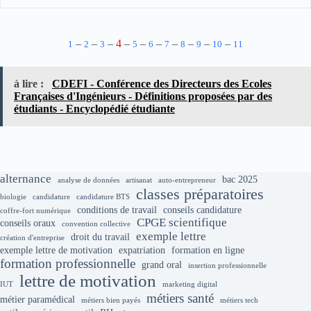
–
–
–
4
–
–
–
–
–
–
–
1
2
3
5
6
7
8
9
10
11
à lire :
CDEFI - Conférence des Directeurs des Ecoles
Françaises d'Ingénieurs - Définitions proposées par des
étudiants - Encyclopédié étudiante
alternance
bac 2025
analyse de données
artisanat
auto-entrepreneur
classes préparatoires
biologie
candidature
candidature BTS
conditions de travail
conseils candidature
coffre-fort numérique
CPGE scientifique
conseils oraux
convention collective
exemple lettre
droit du travail
création d'entreprise
exemple lettre de motivation
expatriation
formation en ligne
formation professionnelle
grand oral
insertion professionnelle
lettre de motivation
IUT
marketing digital
métiers santé
métier paramédical
métiers bien payés
métiers tech