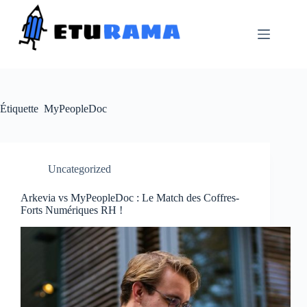
Passer
au
contenu
Étiquette
MyPeopleDoc
Uncategorized
Arkevia vs MyPeopleDoc : Le Match des Coffres-
Forts Numériques RH !