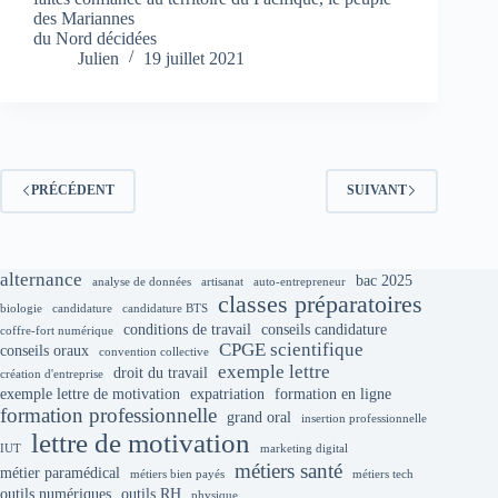
des Mariannes
du Nord décidées
Julien
19 juillet 2021
PRÉCÉDENT
SUIVANT
alternance
bac 2025
analyse de données
artisanat
auto-entrepreneur
classes préparatoires
biologie
candidature
candidature BTS
conditions de travail
conseils candidature
coffre-fort numérique
CPGE scientifique
conseils oraux
convention collective
exemple lettre
droit du travail
création d'entreprise
exemple lettre de motivation
expatriation
formation en ligne
formation professionnelle
grand oral
insertion professionnelle
lettre de motivation
IUT
marketing digital
métiers santé
métier paramédical
métiers bien payés
métiers tech
outils numériques
outils RH
physique