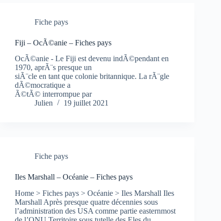
Fiche pays
Fiji – OcÃ©anie – Fiches pays
OcÃ©anie - Le Fiji est devenu indÃ©pendant en
1970, aprÃ¨s presque un
siÃ¨cle en tant que colonie britannique. La rÃ¨gle
dÃ©mocratique a
Ã©tÃ© interrompue par
Julien
19 juillet 2021
Fiche pays
Iles Marshall – Océanie – Fiches pays
Home > Fiches pays > Océanie > Iles Marshall Iles
Marshall Après presque quatre décennies sous
l’administration des USA comme partie easternmost
de l’ONU Territoire sous tutelle des Eles du