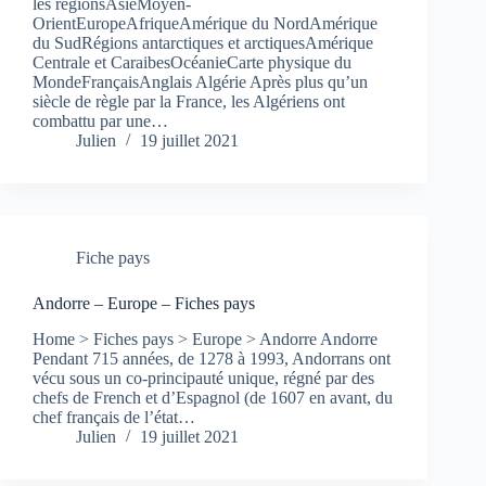
les régionsAsieMoyen-
OrientEuropeAfriqueAmérique du NordAmérique
du SudRégions antarctiques et arctiquesAmérique
Centrale et CaraibesOcéanieCarte physique du
MondeFrançaisAnglais Algérie Après plus qu’un
siècle de règle par la France, les Algériens ont
combattu par une…
Julien
19 juillet 2021
Fiche pays
Andorre – Europe – Fiches pays
Home > Fiches pays > Europe > Andorre Andorre
Pendant 715 années, de 1278 à 1993, Andorrans ont
vécu sous un co-principauté unique, régné par des
chefs de French et d’Espagnol (de 1607 en avant, du
chef français de l’état…
Julien
19 juillet 2021