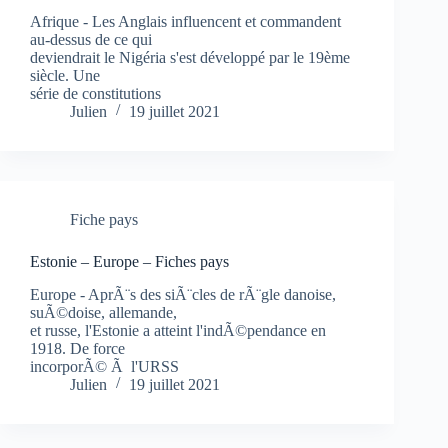
Afrique - Les Anglais influencent et commandent
au-dessus de ce qui
deviendrait le Nigéria s'est développé par le 19ème
siècle. Une
série de constitutions
Julien
19 juillet 2021
Fiche pays
Estonie – Europe – Fiches pays
Europe - AprÃ¨s des siÃ¨cles de rÃ¨gle danoise,
suÃ©doise, allemande,
et russe, l'Estonie a atteint l'indÃ©pendance en
1918. De force
incorporÃ© Ã l'URSS
Julien
19 juillet 2021